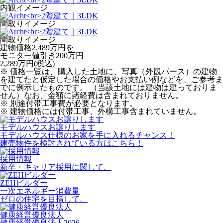
内観イメージ
間取りイメージ
間取りイメージ
建物価格2,489万円を
モニター値引き200万円
2,289
万円(税込)
※ 価格一覧は、購入した土地に、写真（外観パース）の建物
を建てたと仮定した場合の価格やお支払い例などを、ご参考ま
でに例示したものです。 （当該土地には建物は建っておりま
せん）なお、金額に諸経費は含まれておりません。
※ 別途付帯工事費が必要となります。
※ 建物価格には付帯工事、外構工事含まれていません。
モデルハウスお譲りします
モデルハウス仕様のお家を手に入れるチャンス！
建売物件を検討されている方はこちら！
採用情報
新卒・キャリア採用に関して。
ZEHビルダー
一次エネルギー消費量
ゼロの住宅を目指して。
健康経営優良法人
健康経営優良法人2026