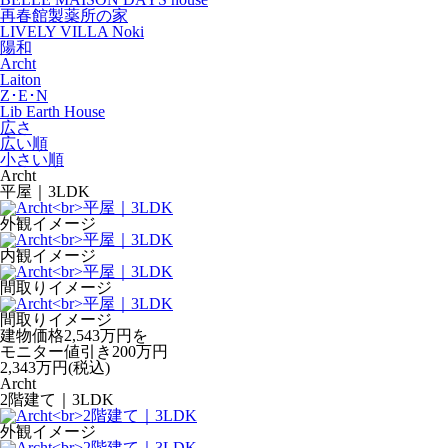
再春館製薬所の家
LIVELY VILLA Noki
陽和
Archt
Laiton
Z･E･N
Lib Earth House
広さ
広い順
小さい順
Archt
平屋｜3LDK
外観イメージ
内観イメージ
間取りイメージ
間取りイメージ
建物価格2,543万円を
モニター値引き200万円
2,343
万円(税込)
Archt
2階建て｜3LDK
外観イメージ