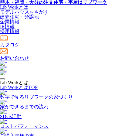
熊本・福岡・大分の注文住宅・平屋はリブワーク
Lib Workとは
モデルハウスをさがす
建売住宅・分譲地
企業情報
IR情報
採用情報
カタログ
お問い合わせ
Lib Workとは
Lib WorkとはTOP
数字で⾒るリブワークの家づくり
家ができるまでの流れ
SDGs活動
コストパフォーマンス
ご購入者様の声