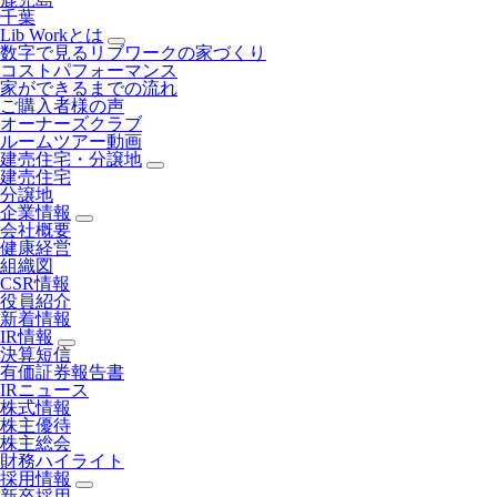
千葉
Lib Workとは
数字で見るリブワークの家づくり
コストパフォーマンス
家ができるまでの流れ
ご購入者様の声
オーナーズクラブ
ルームツアー動画
建売住宅・分譲地
建売住宅
分譲地
企業情報
会社概要
健康経営
組織図
CSR情報
役員紹介
新着情報
IR情報
決算短信
有価証券報告書
IRニュース
株式情報
株主優待
株主総会
財務ハイライト
採用情報
新卒採用