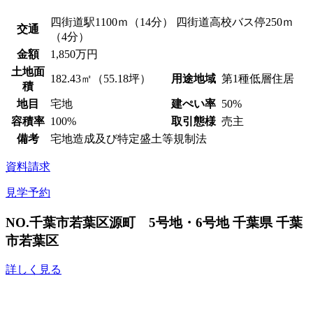
四街道駅1100ｍ（14分） 四街道高校バス停250ｍ
交通
（4分）
金額
1,850万円
土地面
182.43㎡（55.18坪）
用途地域
第1種低層住居
積
地目
宅地
建ぺい率
50%
容積率
100%
取引態様
売主
備考
宅地造成及び特定盛土等規制法
資料請求
見学予約
NO.千葉市若葉区源町 5号地・6号地
千葉県 千葉
市若葉区
詳しく見る