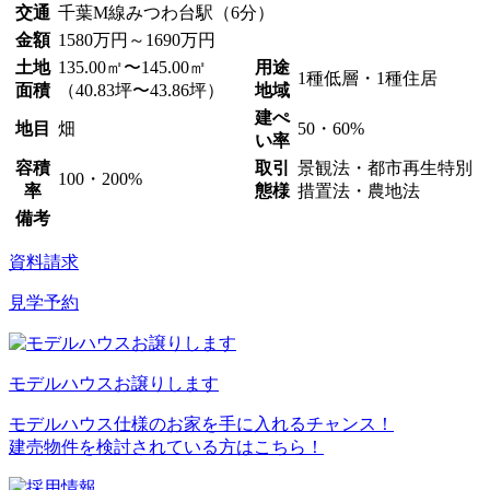
交通
千葉M線みつわ台駅（6分）
金額
1580万円～1690万円
土地
135.00㎡〜145.00㎡
用途
1種低層・1種住居
面積
（40.83坪〜43.86坪）
地域
建ぺ
地目
畑
50・60%
い率
容積
取引
景観法・都市再生特別
100・200%
率
態様
措置法・農地法
備考
資料請求
見学予約
モデルハウスお譲りします
モデルハウス仕様のお家を手に入れるチャンス！
建売物件を検討されている方はこちら！