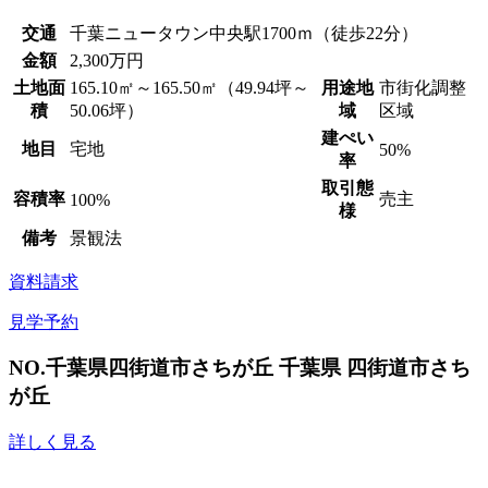
交通
千葉ニュータウン中央駅1700ｍ（徒歩22分）
金額
2,300万円
土地面
165.10㎡～165.50㎡（49.94坪～
用途地
市街化調整
積
50.06坪）
域
区域
建ぺい
地目
宅地
50%
率
取引態
容積率
売主
100%
様
備考
景観法
資料請求
見学予約
NO.千葉県四街道市さちが丘
千葉県 四街道市さち
が丘
詳しく見る