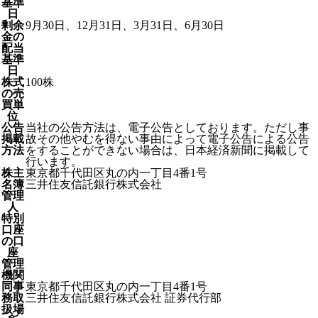
基準
日
剰余
9月30日、12月31日、3月31日、6月30日
金の
配当
基準
日
株式
100株
の売
買単
位
公告
当社の公告方法は、電子公告としております。ただし事
掲載
故その他やむを得ない事由によって電子公告による公告
方法
をすることができない場合は、日本経済新聞に掲載して
行います。
株主
東京都千代田区丸の内一丁目4番1号
名簿
三井住友信託銀行株式会社
管理
人
特別
口座
の口
座
管理
機関
同事
東京都千代田区丸の内一丁目4番1号
務取
三井住友信託銀行株式会社 証券代行部
扱場