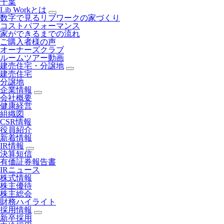
千葉
Lib Workとは
数字で見るリブワークの家づくり
コストパフォーマンス
家ができるまでの流れ
ご購入者様の声
オーナーズクラブ
ルームツアー動画
建売住宅・分譲地
建売住宅
分譲地
企業情報
会社概要
健康経営
組織図
CSR情報
役員紹介
新着情報
IR情報
決算短信
有価証券報告書
IRニュース
株式情報
株主優待
株主総会
財務ハイライト
採用情報
新卒採用