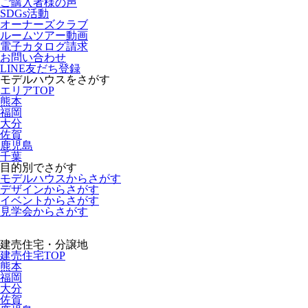
ご購入者様の声
SDGs活動
オーナーズクラブ
ルームツアー動画
電子カタログ請求
お問い合わせ
LINE友だち登録
モデルハウスをさがす
エリアTOP
熊本
福岡
大分
佐賀
鹿児島
千葉
目的別でさがす
モデルハウスからさがす
デザインからさがす
イベントからさがす
見学会からさがす
建売住宅・分譲地
建売住宅TOP
熊本
福岡
大分
佐賀