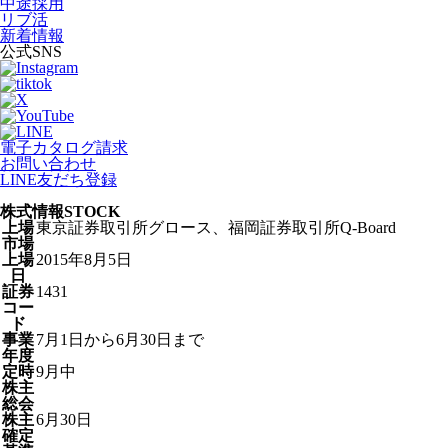
中途採用
リブ活
新着情報
公式SNS
電子カタログ請求
お問い合わせ
LINE友だち登録
株式情報
STOCK
上場
東京証券取引所グロース、福岡証券取引所Q-Board
市場
上場
2015年8月5日
日
証券
1431
コー
ド
事業
7月1日から6月30日まで
年度
定時
9月中
株主
総会
株主
6月30日
確定