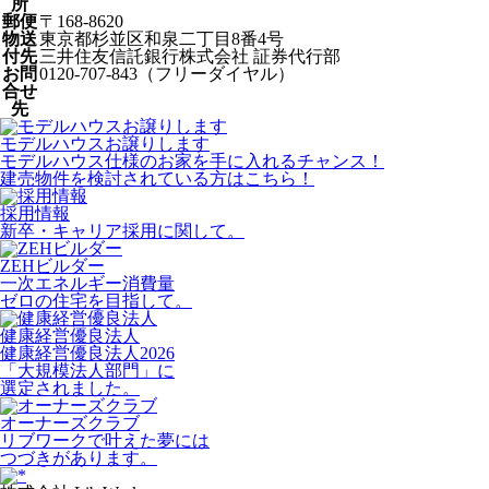
所
郵便
〒168-8620
物送
東京都杉並区和泉二丁目8番4号
付先
三井住友信託銀行株式会社 証券代行部
お問
0120-707-843（フリーダイヤル）
合せ
先
モデルハウスお譲りします
モデルハウス仕様のお家を手に入れるチャンス！
建売物件を検討されている方はこちら！
採用情報
新卒・キャリア採用に関して。
ZEHビルダー
一次エネルギー消費量
ゼロの住宅を目指して。
健康経営優良法人
健康経営優良法人2026
「大規模法人部門」に
選定されました。
オーナーズクラブ
リブワークで叶えた夢には
つづきがあります。