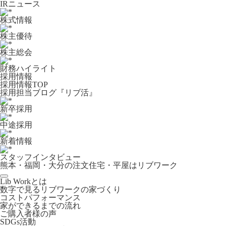
IRニュース
株式情報
株主優待
株主総会
財務ハイライト
採用情報
採用情報TOP
採用担当ブログ『リブ活』
新卒採用
中途採用
新着情報
スタッフインタビュー
熊本・福岡・大分の注文住宅・平屋はリブワーク
Lib Workとは
数字で見るリブワークの家づくり
コストパフォーマンス
家ができるまでの流れ
ご購入者様の声
SDGs活動