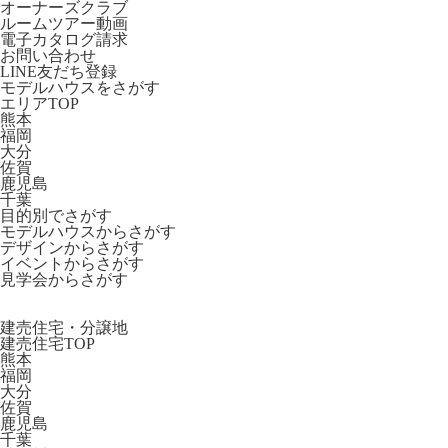
オーナーズクラブ
ルームツアー動画
電子カタログ請求
お問い合わせ
LINE友だち登録
モデルハウスをさがす
エリアTOP
熊本
福岡
大分
佐賀
鹿児島
千葉
目的別でさがす
モデルハウスからさがす
デザインからさがす
イベントからさがす
見学会からさがす
建売住宅・分譲地
建売住宅TOP
熊本
福岡
大分
佐賀
鹿児島
千葉