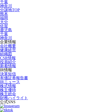
千葉
神奈川
分譲地TOP
熊本
福岡
大分
佐賀
鹿児島
千葉
神奈川
企業情報
会社概要
健康経営
組織図
CSR情報
役員紹介
新着情報
IR情報
決算短信
有価証券報告書
IRニュース
株式情報
株主優待
株主総会
財務ハイライト
公式SNS