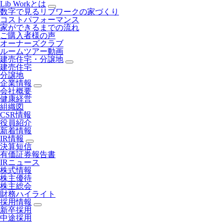
Lib Workとは
数字で見るリブワークの家づくり
コストパフォーマンス
家ができるまでの流れ
ご購入者様の声
オーナーズクラブ
ルームツアー動画
建売住宅・分譲地
建売住宅
分譲地
企業情報
会社概要
健康経営
組織図
CSR情報
役員紹介
新着情報
IR情報
決算短信
有価証券報告書
IRニュース
株式情報
株主優待
株主総会
財務ハイライト
採用情報
新卒採用
中途採用