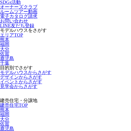
SDGs活動
オーナーズクラブ
ルームツアー動画
電子カタログ請求
お問い合わせ
LINE友だち登録
モデルハウスをさがす
エリアTOP
熊本
福岡
大分
佐賀
鹿児島
千葉
目的別でさがす
モデルハウスからさがす
デザインからさがす
イベントからさがす
見学会からさがす
建売住宅・分譲地
建売住宅TOP
熊本
福岡
大分
佐賀
鹿児島