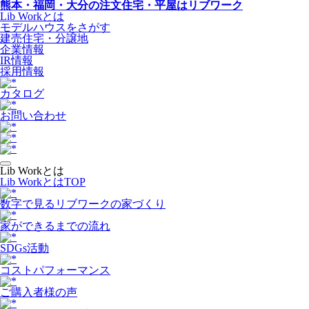
熊本・福岡・大分の注文住宅・平屋はリブワーク
Lib Workとは
モデルハウスをさがす
建売住宅・分譲地
企業情報
IR情報
採用情報
カタログ
お問い合わせ
Lib Workとは
Lib WorkとはTOP
数字で⾒るリブワークの家づくり
家ができるまでの流れ
SDGs活動
コストパフォーマンス
ご購入者様の声