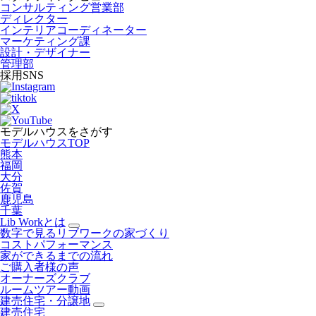
コンサルティング営業部
ディレクター
インテリアコーディネーター
マーケティング課
設計・デザイナー
管理部
採用SNS
モデルハウスをさがす
モデルハウスTOP
熊本
福岡
大分
佐賀
鹿児島
千葉
Lib Workとは
数字で見るリブワークの家づくり
コストパフォーマンス
家ができるまでの流れ
ご購入者様の声
オーナーズクラブ
ルームツアー動画
建売住宅・分譲地
建売住宅