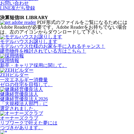
お問い合わせ
LINE友だち登録
決算短信
IR LIBRARY
PDF形式のファイルをご覧になるためには
Adobe Readerが必要です。Adobe Readerをお持ちでない場合
は、左のアイコンからダウンロードして下さい。
モデルハウスお譲りします
モデルハウス仕様のお家を手に入れるチャンス！
建売物件を検討されている方はこちら！
採用情報
新卒・キャリア採用に関して。
ZEHビルダー
一次エネルギー消費量
ゼロの住宅を目指して。
健康経営優良法人
健康経営優良法人2026
「大規模法人部門」に
選定されました。
オーナーズクラブ
リブワークで叶えた夢には
つづきがあります。