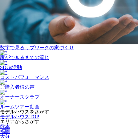
数字で⾒るリブワークの家づくり
家ができるまでの流れ
SDGs活動
コストパフォーマンス
ご購入者様の声
オーナーズクラブ
ルームツアー動画
モデルハウスをさがす
モデルハウスTOP
エリアからさがす
熊本
福岡
大分