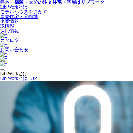
熊本・福岡・大分の注文住宅・平屋はリブワーク
Lib Workとは
モデルハウスをさがす
建売住宅・分譲地
企業情報
IR情報
採用情報
カタログ
お問い合わせ
Lib Workとは
Lib WorkとはTOP