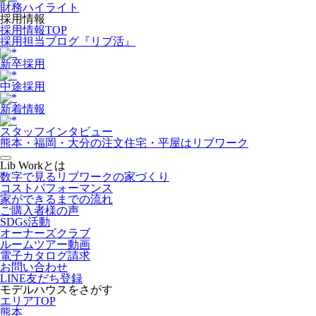
財務ハイライト
採用情報
採用情報TOP
採用担当ブログ『リブ活』
新卒採用
中途採用
新着情報
スタッフインタビュー
熊本・福岡・大分の注文住宅・平屋はリブワーク
Lib Workとは
数字で見るリブワークの家づくり
コストパフォーマンス
家ができるまでの流れ
ご購入者様の声
SDGs活動
オーナーズクラブ
ルームツアー動画
電子カタログ請求
お問い合わせ
LINE友だち登録
モデルハウスをさがす
エリアTOP
熊本