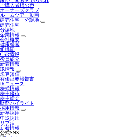
家ができるまでの流れ
ご購入者様の声
オーナーズクラブ
ルームツアー動画
建売住宅・分譲地
建売住宅
分譲地
企業情報
会社概要
健康経営
組織図
CSR情報
役員紹介
新着情報
IR情報
決算短信
有価証券報告書
IRニュース
株式情報
株主優待
株主総会
財務ハイライト
採用情報
新卒採用
中途採用
リブ活
新着情報
公式SNS