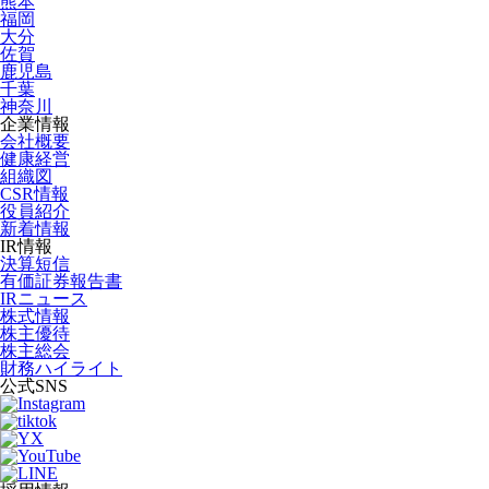
熊本
福岡
大分
佐賀
鹿児島
千葉
神奈川
企業情報
会社概要
健康経営
組織図
CSR情報
役員紹介
新着情報
IR情報
決算短信
有価証券報告書
IRニュース
株式情報
株主優待
株主総会
財務ハイライト
公式SNS