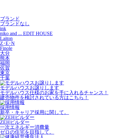
ブランド
ブランドなし
ink
niko and ... EDIT HOUSE
Laiton
Z･E･N
Finole
大分
熊本
福岡
佐賀
東京
千葉
モデルハウスお譲りします
モデルハウス仕様のお家を手に入れるチャンス！
建売物件を検討されている方はこちら！
採用情報
新卒・キャリア採用に関して。
ZEHビルダー
一次エネルギー消費量
ゼロの住宅を目指して。