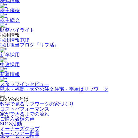
株式情報
株主優待
株主総会
財務ハイライト
採用情報
採用情報TOP
採用担当ブログ『リブ活』
新卒採用
中途採用
新着情報
スタッフインタビュー
熊本・福岡・大分の注文住宅・平屋はリブワーク
Lib Workとは
数字で見るリブワークの家づくり
コストパフォーマンス
家ができるまでの流れ
ご購入者様の声
SDGs活動
オーナーズクラブ
ルームツアー動画