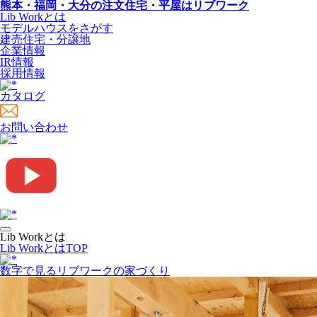
熊本・福岡・大分の注文住宅・平屋はリブワーク
Lib Workとは
モデルハウスをさがす
建売住宅・分譲地
企業情報
IR情報
採用情報
カタログ
お問い合わせ
Lib Workとは
Lib WorkとはTOP
数字で⾒るリブワークの家づくり