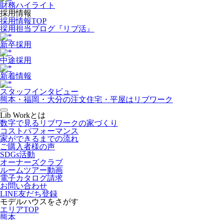
財務ハイライト
採用情報
採用情報TOP
採用担当ブログ『リブ活』
新卒採用
中途採用
新着情報
スタッフインタビュー
熊本・福岡・大分の注文住宅・平屋はリブワーク
Lib Workとは
数字で見るリブワークの家づくり
コストパフォーマンス
家ができるまでの流れ
ご購入者様の声
SDGs活動
オーナーズクラブ
ルームツアー動画
電子カタログ請求
お問い合わせ
LINE友だち登録
モデルハウスをさがす
エリアTOP
熊本