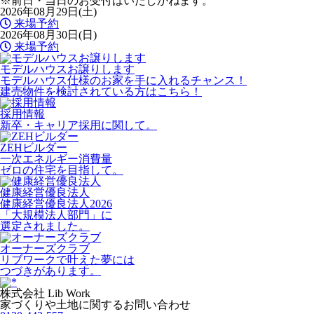
※前日・当日のお受付はいたしかねます。
2026年08月29日(土)
来場予約
2026年08月30日(日)
来場予約
モデルハウスお譲りします
モデルハウス仕様のお家を手に入れるチャンス！
建売物件を検討されている方はこちら！
採用情報
新卒・キャリア採用に関して。
ZEHビルダー
一次エネルギー消費量
ゼロの住宅を目指して。
健康経営優良法人
健康経営優良法人2026
「大規模法人部門」に
選定されました。
オーナーズクラブ
リブワークで叶えた夢には
つづきがあります。
株式会社 Lib Work
家づくりや土地に関するお問い合わせ