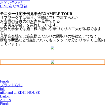
お問い合わせ
LINE友だち登録
モニター住宅実例見学会
EXAMPLE TOUR
リブワークでは毎月、実際に当社で建てられた
お客様の等身大のお家を見学できる
「実例見学会」
を実施しています。
実例見学会では施主様の想いや家づくりの工夫が体感できま
す。
見学会会場では施主様こだわりの間取りの特徴だけでなく、
構造や断熱など性能についてもスタッフが分かりやすくご案内
しています。
Finole
ブランドなし
ink
niko and ... EDIT HOUSE
Laiton
Z･E･N
Finole