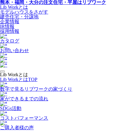
熊本・福岡・大分の注文住宅・平屋はリブワーク
Lib Workとは
モデルハウスをさがす
建売住宅・分譲地
企業情報
IR情報
採用情報
カタログ
お問い合わせ
Lib Workとは
Lib WorkとはTOP
数字で⾒るリブワークの家づくり
家ができるまでの流れ
SDGs活動
コストパフォーマンス
ご購入者様の声