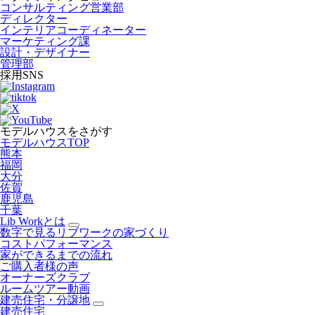
コンサルティング営業部
ディレクター
インテリアコーディネーター
マーケティング課
設計・デザイナー
管理部
採用SNS
モデルハウスをさがす
モデルハウスTOP
熊本
福岡
大分
佐賀
鹿児島
千葉
Lib Workとは
数字で見るリブワークの家づくり
コストパフォーマンス
家ができるまでの流れ
ご購入者様の声
オーナーズクラブ
ルームツアー動画
建売住宅・分譲地
建売住宅