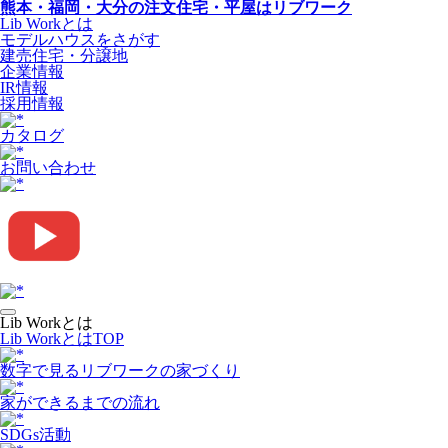
熊本・福岡・大分の注文住宅・平屋はリブワーク
Lib Workとは
モデルハウスをさがす
建売住宅・分譲地
企業情報
IR情報
採用情報
カタログ
お問い合わせ
Lib Workとは
Lib WorkとはTOP
数字で⾒るリブワークの家づくり
家ができるまでの流れ
SDGs活動