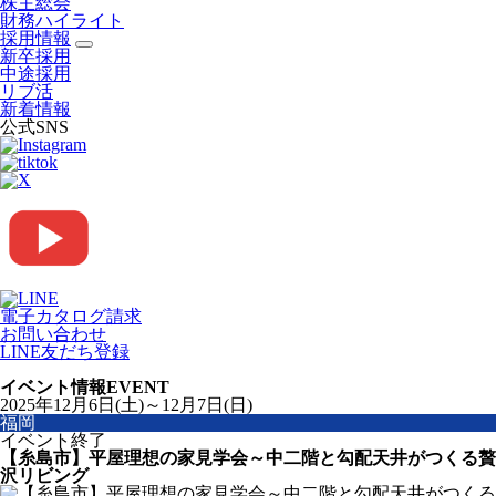
株主総会
財務ハイライト
採用情報
新卒採用
中途採用
リブ活
新着情報
公式SNS
電子カタログ請求
お問い合わせ
LINE友だち登録
イベント情報
EVENT
2025年12月6日(土)～12月7日(日)
福岡
イベント終了
【糸島市】平屋理想の家見学会～中二階と勾配天井がつくる贅
沢リビング