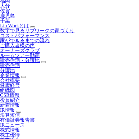
福岡
大分
佐賀
鹿児島
千葉
Lib Workとは
数字で見るリブワークの家づくり
コストパフォーマンス
家ができるまでの流れ
ご購入者様の声
オーナーズクラブ
ルームツアー動画
建売住宅・分譲地
建売住宅
分譲地
企業情報
会社概要
健康経営
組織図
CSR情報
役員紹介
新着情報
IR情報
決算短信
有価証券報告書
IRニュース
株式情報
株主優待