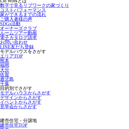
Lib Workとは
数字で見るリブワークの家づくり
コストパフォーマンス
家ができるまでの流れ
ご購入者様の声
SDGs活動
オーナーズクラブ
ルームツアー動画
電子カタログ請求
お問い合わせ
LINE友だち登録
モデルハウスをさがす
エリアTOP
熊本
福岡
大分
佐賀
鹿児島
千葉
目的別でさがす
モデルハウスからさがす
デザインからさがす
イベントからさがす
見学会からさがす
建売住宅・分譲地
建売住宅TOP