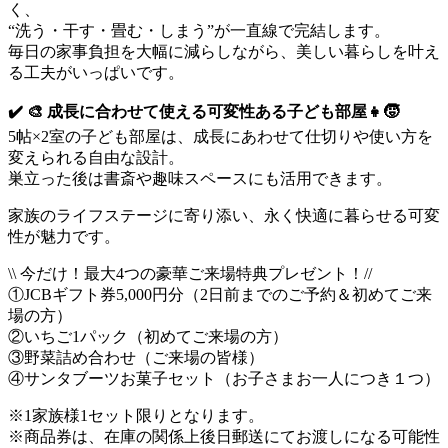
く、
“洗う・干す・畳む・しまう”が一直線で完結します。
毎日の家事負担を大幅に減らしながら、美しい暮らしを叶え
る工夫がいっぱいです。
✔️ 🎨 成長に合わせて使える可変性ある子ども部屋👧🧒
5帖×2室の子ども部屋は、成長にあわせて仕切りや使い方を
変えられる自由な設計。
巣立った後は書斎や趣味スペースにも活用できます。
家族のライフステージに寄り添い、永く快適に暮らせる可変
性が魅力です。
\\ 今だけ！最大4つの豪華ご来場特典プレゼント！//
①JCBギフト券5,000円分（2日前までのご予約＆初めてご来
場の方）
②いちご1パック（初めてご来場の方）
③野菜詰め合わせ（ご来場の皆様）
④サンタブーツお菓子セット（お子さまお一人につき１つ）
※1家族様1セット限りとなります。
※商品券は、在庫の関係上後日郵送にてお渡しになる可能性