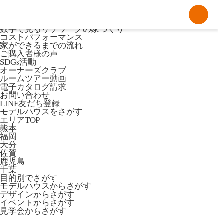
熊本・福岡・大分の注文住宅・平屋はリブワーク
Lib Workとは
数字で見るリブワークの家づくり
コストパフォーマンス
家ができるまでの流れ
ご購入者様の声
SDGs活動
オーナーズクラブ
ルームツアー動画
電子カタログ請求
お問い合わせ
LINE友だち登録
モデルハウスをさがす
エリアTOP
熊本
福岡
大分
佐賀
鹿児島
千葉
目的別でさがす
モデルハウスからさがす
デザインからさがす
イベントからさがす
見学会からさがす