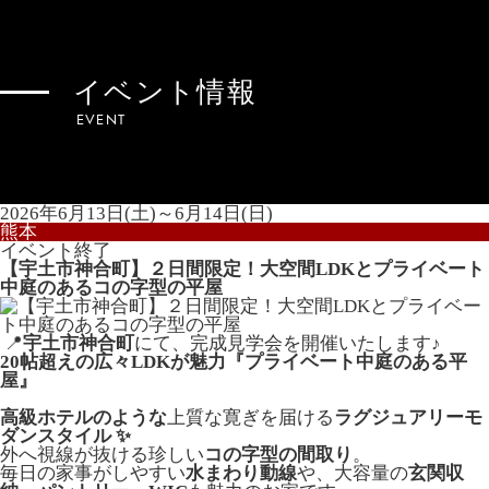
イベント情報
EVENT
2026年6月13日(土)～6月14日(日)
熊本
イベント終了
【宇土市神合町】２日間限定！大空間LDKとプライベート
中庭のあるコの字型の平屋
📍
宇土市神合町
にて、完成見学会を開催いたします♪
20帖超えの広々LDKが魅力
『プライベート中庭のある平
屋』
高級ホテルのような
上質な寛ぎを届ける
ラグジュアリーモ
ダンスタイル
✨
外へ視線が抜ける珍しい
コの字型の間取り
。
毎日の家事がしやすい
水まわり動線
や、大容量の
玄関収