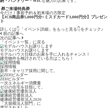
納・パントリー・WIC
も魅力のお家です。
🎁ご来場特典🎁
今だけ！事前予約＆初来場の方限定
【JCB商品券5,000円分+ミスドカード3,000円分】プレゼン
ト
詳しくは👇「イベント詳細」をもっと見る👇をチェック♪
前の記事へ
次の記事へ
「イベント一覧」
に戻る
モデルハウスお譲りします
モデルハウス仕様のお家を手に入れるチャンス！
建売物件を検討されている方はこちら！
採用情報
新卒・キャリア採用に関して。
ZEHビルダー
一次エネルギー消費量
ゼロの住宅を目指して。
健康経営優良法人
健康経営優良法人2026
「大規模法人部門」に
選定されました。