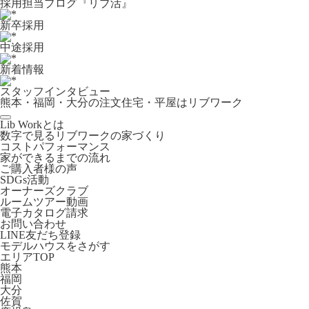
採用担当ブログ『リブ活』
新卒採用
中途採用
新着情報
スタッフインタビュー
熊本・福岡・大分の注文住宅・平屋はリブワーク
Lib Workとは
数字で見るリブワークの家づくり
コストパフォーマンス
家ができるまでの流れ
ご購入者様の声
SDGs活動
オーナーズクラブ
ルームツアー動画
電子カタログ請求
お問い合わせ
LINE友だち登録
モデルハウスをさがす
エリアTOP
熊本
福岡
大分
佐賀