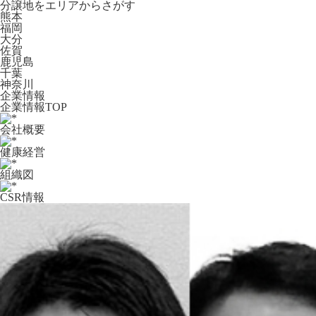
分譲地をエリアからさがす
熊本
福岡
大分
佐賀
鹿児島
千葉
神奈川
企業情報
企業情報TOP
会社概要
健康経営
組織図
CSR情報