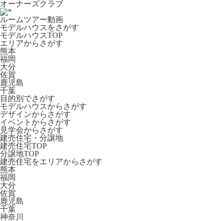
オーナーズクラブ
ルームツアー動画
モデルハウスをさがす
モデルハウスTOP
エリアからさがす
熊本
福岡
大分
佐賀
鹿児島
千葉
目的別でさがす
モデルハウスからさがす
デザインからさがす
イベントからさがす
見学会からさがす
建売住宅・分譲地
建売住宅TOP
分譲地TOP
建売住宅をエリアからさがす
熊本
福岡
大分
佐賀
鹿児島
千葉
神奈川