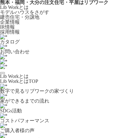
熊本・福岡・大分の注文住宅・平屋はリブワーク
Lib Workとは
モデルハウスをさがす
建売住宅・分譲地
企業情報
IR情報
採用情報
カタログ
お問い合わせ
Lib Workとは
Lib WorkとはTOP
数字で⾒るリブワークの家づくり
家ができるまでの流れ
SDGs活動
コストパフォーマンス
ご購入者様の声