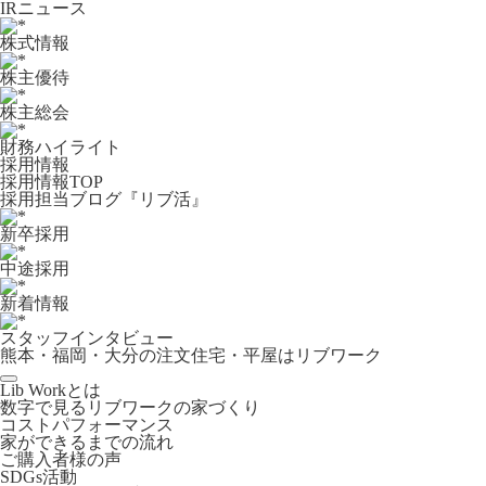
IRニュース
株式情報
株主優待
株主総会
財務ハイライト
採用情報
採用情報TOP
採用担当ブログ『リブ活』
新卒採用
中途採用
新着情報
スタッフインタビュー
熊本・福岡・大分の注文住宅・平屋はリブワーク
Lib Workとは
数字で見るリブワークの家づくり
コストパフォーマンス
家ができるまでの流れ
ご購入者様の声
SDGs活動