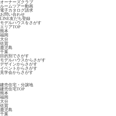
オーナーズクラブ
ルームツアー動画
電子カタログ請求
お問い合わせ
LINE友だち登録
モデルハウスをさがす
エリアTOP
熊本
福岡
大分
佐賀
鹿児島
千葉
目的別でさがす
モデルハウスからさがす
デザインからさがす
イベントからさがす
見学会からさがす
建売住宅・分譲地
建売住宅TOP
熊本
福岡
大分
佐賀
鹿児島
千葉