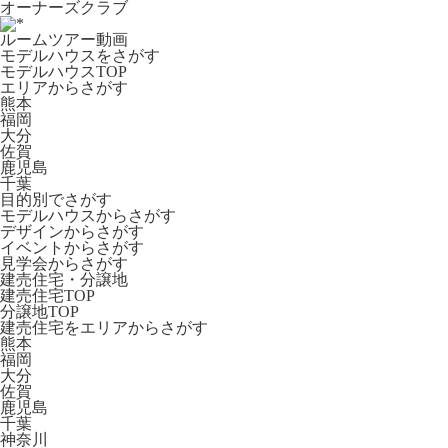
オーナーズクラブ
ルームツアー動画
モデルハウスをさがす
モデルハウスTOP
エリアからさがす
熊本
福岡
大分
佐賀
鹿児島
千葉
目的別でさがす
モデルハウスからさがす
デザインからさがす
イベントからさがす
見学会からさがす
建売住宅・分譲地
建売住宅TOP
分譲地TOP
建売住宅をエリアからさがす
熊本
福岡
大分
佐賀
鹿児島
千葉
神奈川