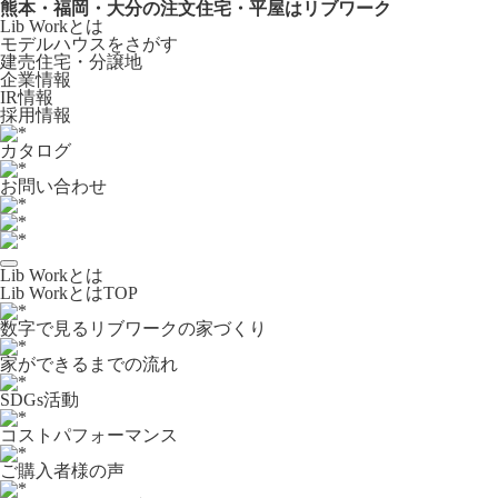
熊本・福岡・大分の注文住宅・平屋はリブワーク
Lib Workとは
モデルハウスをさがす
建売住宅・分譲地
企業情報
IR情報
採用情報
カタログ
お問い合わせ
Lib Workとは
Lib WorkとはTOP
数字で⾒るリブワークの家づくり
家ができるまでの流れ
SDGs活動
コストパフォーマンス
ご購入者様の声