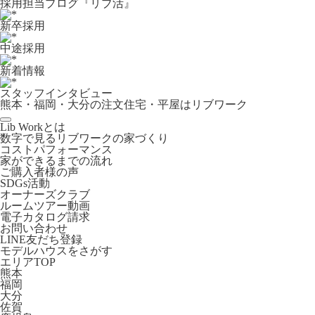
採用担当ブログ『リブ活』
新卒採用
中途採用
新着情報
スタッフインタビュー
熊本・福岡・大分の注文住宅・平屋はリブワーク
Lib Workとは
数字で見るリブワークの家づくり
コストパフォーマンス
家ができるまでの流れ
ご購入者様の声
SDGs活動
オーナーズクラブ
ルームツアー動画
電子カタログ請求
お問い合わせ
LINE友だち登録
モデルハウスをさがす
エリアTOP
熊本
福岡
大分
佐賀