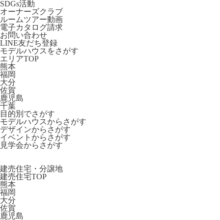
SDGs活動
オーナーズクラブ
ルームツアー動画
電子カタログ請求
お問い合わせ
LINE友だち登録
モデルハウスをさがす
エリアTOP
熊本
福岡
大分
佐賀
鹿児島
千葉
目的別でさがす
モデルハウスからさがす
デザインからさがす
イベントからさがす
見学会からさがす
建売住宅・分譲地
建売住宅TOP
熊本
福岡
大分
佐賀
鹿児島