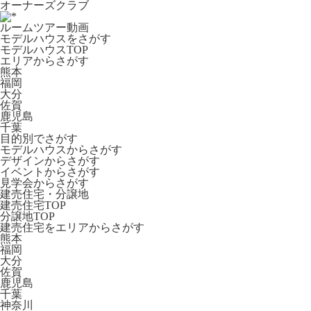
オーナーズクラブ
ルームツアー動画
モデルハウスをさがす
モデルハウスTOP
エリアからさがす
熊本
福岡
大分
佐賀
鹿児島
千葉
目的別でさがす
モデルハウスからさがす
デザインからさがす
イベントからさがす
見学会からさがす
建売住宅・分譲地
建売住宅TOP
分譲地TOP
建売住宅をエリアからさがす
熊本
福岡
大分
佐賀
鹿児島
千葉
神奈川