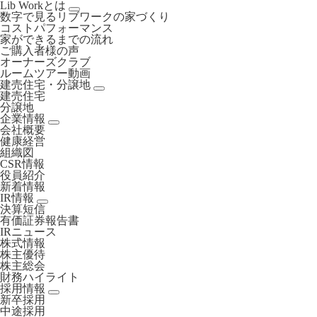
Lib Workとは
数字で見るリブワークの家づくり
コストパフォーマンス
家ができるまでの流れ
ご購入者様の声
オーナーズクラブ
ルームツアー動画
建売住宅・分譲地
建売住宅
分譲地
企業情報
会社概要
健康経営
組織図
CSR情報
役員紹介
新着情報
IR情報
決算短信
有価証券報告書
IRニュース
株式情報
株主優待
株主総会
財務ハイライト
採用情報
新卒採用
中途採用