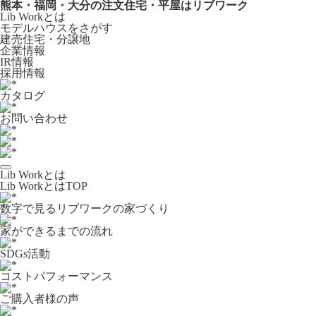
熊本・福岡・大分の注文住宅・平屋はリブワーク
Lib Workとは
モデルハウスをさがす
建売住宅・分譲地
企業情報
IR情報
採用情報
カタログ
お問い合わせ
Lib Workとは
Lib WorkとはTOP
数字で⾒るリブワークの家づくり
家ができるまでの流れ
SDGs活動
コストパフォーマンス
ご購入者様の声