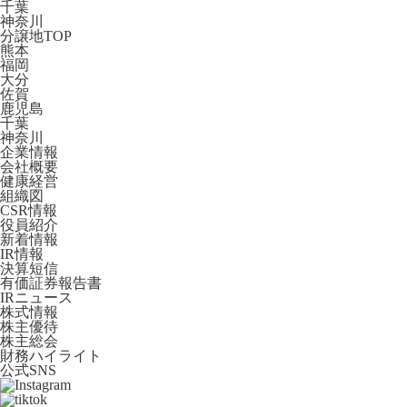
千葉
神奈川
分譲地TOP
熊本
福岡
大分
佐賀
鹿児島
千葉
神奈川
企業情報
会社概要
健康経営
組織図
CSR情報
役員紹介
新着情報
IR情報
決算短信
有価証券報告書
IRニュース
株式情報
株主優待
株主総会
財務ハイライト
公式SNS