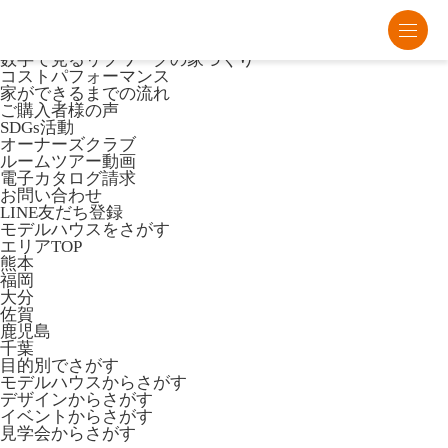
熊本・福岡・大分の注文住宅・平屋はリブワーク
Lib Workとは
数字で見るリブワークの家づくり
コストパフォーマンス
家ができるまでの流れ
ご購入者様の声
SDGs活動
オーナーズクラブ
ルームツアー動画
電子カタログ請求
お問い合わせ
LINE友だち登録
モデルハウスをさがす
エリアTOP
熊本
福岡
大分
佐賀
鹿児島
千葉
目的別でさがす
モデルハウスからさがす
デザインからさがす
イベントからさがす
見学会からさがす