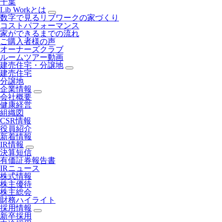
千葉
Lib Workとは
数字で見るリブワークの家づくり
コストパフォーマンス
家ができるまでの流れ
ご購入者様の声
オーナーズクラブ
ルームツアー動画
建売住宅・分譲地
建売住宅
分譲地
企業情報
会社概要
健康経営
組織図
CSR情報
役員紹介
新着情報
IR情報
決算短信
有価証券報告書
IRニュース
株式情報
株主優待
株主総会
財務ハイライト
採用情報
新卒採用