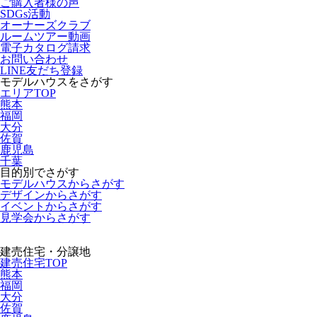
ご購入者様の声
SDGs活動
オーナーズクラブ
ルームツアー動画
電子カタログ請求
お問い合わせ
LINE友だち登録
モデルハウスをさがす
エリアTOP
熊本
福岡
大分
佐賀
鹿児島
千葉
目的別でさがす
モデルハウスからさがす
デザインからさがす
イベントからさがす
見学会からさがす
建売住宅・分譲地
建売住宅TOP
熊本
福岡
大分
佐賀