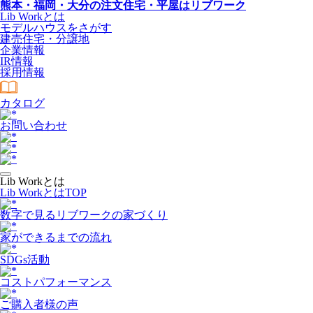
熊本・福岡・大分の注文住宅・平屋はリブワーク
Lib Workとは
モデルハウスをさがす
建売住宅・分譲地
企業情報
IR情報
採用情報
カタログ
お問い合わせ
Lib Workとは
Lib WorkとはTOP
数字で⾒るリブワークの家づくり
家ができるまでの流れ
SDGs活動
コストパフォーマンス
ご購入者様の声