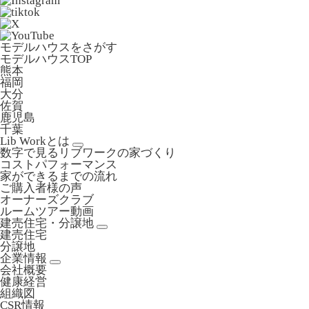
モデルハウスをさがす
モデルハウスTOP
熊本
福岡
大分
佐賀
鹿児島
千葉
Lib Workとは
数字で見るリブワークの家づくり
コストパフォーマンス
家ができるまでの流れ
ご購入者様の声
オーナーズクラブ
ルームツアー動画
建売住宅・分譲地
建売住宅
分譲地
企業情報
会社概要
健康経営
組織図
CSR情報