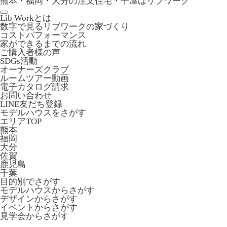
熊本・福岡・大分の注文住宅・平屋はリブワーク
Lib Workとは
数字で見るリブワークの家づくり
コストパフォーマンス
家ができるまでの流れ
ご購入者様の声
SDGs活動
オーナーズクラブ
ルームツアー動画
電子カタログ請求
お問い合わせ
LINE友だち登録
モデルハウスをさがす
エリアTOP
熊本
福岡
大分
佐賀
鹿児島
千葉
目的別でさがす
モデルハウスからさがす
デザインからさがす
イベントからさがす
見学会からさがす