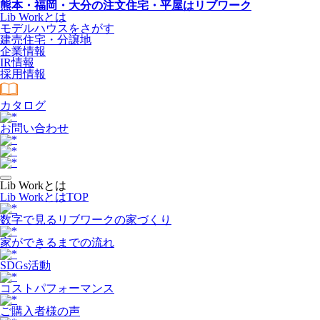
熊本・福岡・大分の注文住宅・平屋はリブワーク
Lib Workとは
モデルハウスをさがす
建売住宅・分譲地
企業情報
IR情報
採用情報
カタログ
お問い合わせ
Lib Workとは
Lib WorkとはTOP
数字で⾒るリブワークの家づくり
家ができるまでの流れ
SDGs活動
コストパフォーマンス
ご購入者様の声