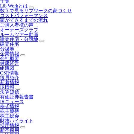
千葉
Lib Workとは
数字で見るリブワークの家づくり
コストパフォーマンス
家ができるまでの流れ
ご購入者様の声
オーナーズクラブ
ルームツアー動画
建売住宅・分譲地
建売住宅
分譲地
企業情報
会社概要
健康経営
組織図
CSR情報
役員紹介
新着情報
IR情報
決算短信
有価証券報告書
IRニュース
株式情報
株主優待
株主総会
財務ハイライト
採用情報
新卒採用