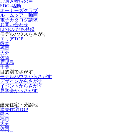
ご購入者様の声
SDGs活動
オーナーズクラブ
ルームツアー動画
電子カタログ請求
お問い合わせ
LINE友だち登録
モデルハウスをさがす
エリアTOP
熊本
福岡
大分
佐賀
鹿児島
千葉
目的別でさがす
モデルハウスからさがす
デザインからさがす
イベントからさがす
見学会からさがす
建売住宅・分譲地
建売住宅TOP
熊本
福岡
大分
佐賀