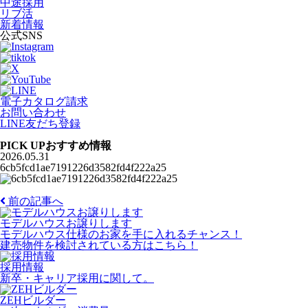
中途採用
リブ活
新着情報
公式SNS
電子カタログ請求
お問い合わせ
LINE友だち登録
PICK UP
おすすめ情報
2026.05.31
6cb5fcd1ae7191226d3582fd4f222a25
前の記事へ
モデルハウスお譲りします
モデルハウス仕様のお家を手に入れるチャンス！
建売物件を検討されている方はこちら！
採用情報
新卒・キャリア採用に関して。
ZEHビルダー