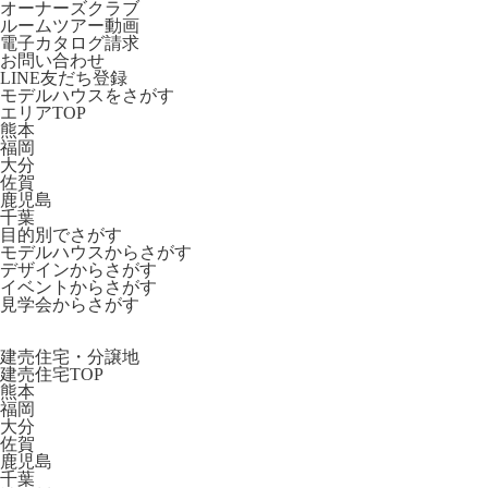
オーナーズクラブ
ルームツアー動画
電子カタログ請求
お問い合わせ
LINE友だち登録
モデルハウスをさがす
エリアTOP
熊本
福岡
大分
佐賀
鹿児島
千葉
目的別でさがす
モデルハウスからさがす
デザインからさがす
イベントからさがす
見学会からさがす
建売住宅・分譲地
建売住宅TOP
熊本
福岡
大分
佐賀
鹿児島
千葉