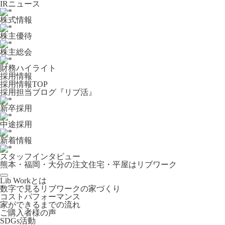
IRニュース
株式情報
株主優待
株主総会
財務ハイライト
採用情報
採用情報TOP
採用担当ブログ『リブ活』
新卒採用
中途採用
新着情報
スタッフインタビュー
熊本・福岡・大分の注文住宅・平屋はリブワーク
Lib Workとは
数字で見るリブワークの家づくり
コストパフォーマンス
家ができるまでの流れ
ご購入者様の声
SDGs活動