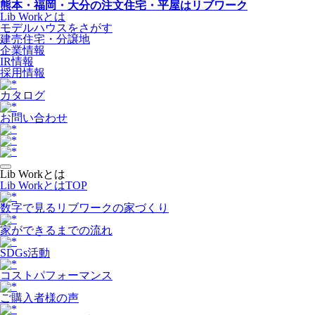
熊本・福岡・大分の注文住宅・平屋はリブワーク
Lib Workとは
モデルハウスをさがす
建売住宅・分譲地
企業情報
IR情報
採用情報
カタログ
お問い合わせ
Lib Workとは
Lib WorkとはTOP
数字で⾒るリブワークの家づくり
家ができるまでの流れ
SDGs活動
コストパフォーマンス
ご購入者様の声