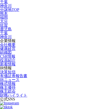
千葉
神奈川
分譲地TOP
熊本
福岡
大分
佐賀
鹿児島
千葉
神奈川
企業情報
会社概要
健康経営
組織図
CSR情報
役員紹介
新着情報
IR情報
決算短信
有価証券報告書
IRニュース
株式情報
株主優待
株主総会
財務ハイライト
公式SNS