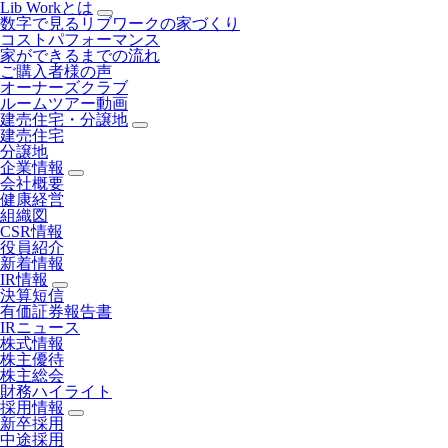
Lib Workとは
数字で見るリブワークの家づくり
コストパフォーマンス
家ができるまでの流れ
ご購入者様の声
オーナーズクラブ
ルームツアー動画
建売住宅・分譲地
建売住宅
分譲地
企業情報
会社概要
健康経営
組織図
CSR情報
役員紹介
新着情報
IR情報
決算短信
有価証券報告書
IRニュース
株式情報
株主優待
株主総会
財務ハイライト
採用情報
新卒採用
中途採用