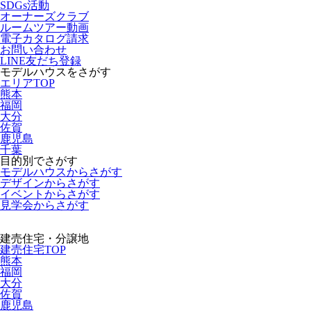
SDGs活動
オーナーズクラブ
ルームツアー動画
電子カタログ請求
お問い合わせ
LINE友だち登録
モデルハウスをさがす
エリアTOP
熊本
福岡
大分
佐賀
鹿児島
千葉
目的別でさがす
モデルハウスからさがす
デザインからさがす
イベントからさがす
見学会からさがす
建売住宅・分譲地
建売住宅TOP
熊本
福岡
大分
佐賀
鹿児島