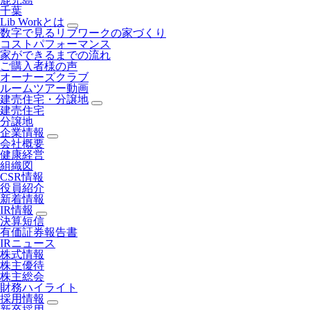
千葉
Lib Workとは
数字で見るリブワークの家づくり
コストパフォーマンス
家ができるまでの流れ
ご購入者様の声
オーナーズクラブ
ルームツアー動画
建売住宅・分譲地
建売住宅
分譲地
企業情報
会社概要
健康経営
組織図
CSR情報
役員紹介
新着情報
IR情報
決算短信
有価証券報告書
IRニュース
株式情報
株主優待
株主総会
財務ハイライト
採用情報
新卒採用