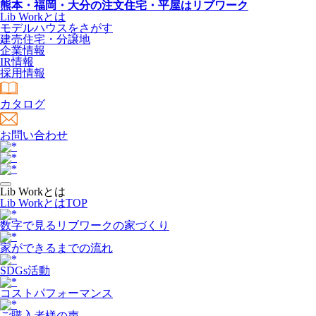
熊本・福岡・大分の注文住宅・平屋はリブワーク
Lib Workとは
モデルハウスをさがす
建売住宅・分譲地
企業情報
IR情報
採用情報
カタログ
お問い合わせ
Lib Workとは
Lib WorkとはTOP
数字で⾒るリブワークの家づくり
家ができるまでの流れ
SDGs活動
コストパフォーマンス
ご購入者様の声