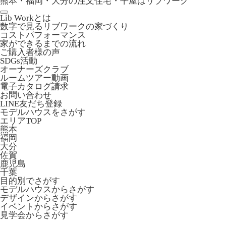
熊本・福岡・大分の注文住宅・平屋はリブワーク
Lib Workとは
数字で見るリブワークの家づくり
コストパフォーマンス
家ができるまでの流れ
ご購入者様の声
SDGs活動
オーナーズクラブ
ルームツアー動画
電子カタログ請求
お問い合わせ
LINE友だち登録
モデルハウスをさがす
エリアTOP
熊本
福岡
大分
佐賀
鹿児島
千葉
目的別でさがす
モデルハウスからさがす
デザインからさがす
イベントからさがす
見学会からさがす