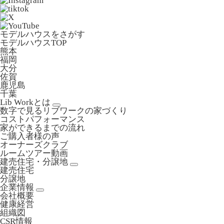
モデルハウスをさがす
モデルハウスTOP
熊本
福岡
大分
佐賀
鹿児島
千葉
Lib Workとは
数字で見るリブワークの家づくり
コストパフォーマンス
家ができるまでの流れ
ご購入者様の声
オーナーズクラブ
ルームツアー動画
建売住宅・分譲地
建売住宅
分譲地
企業情報
会社概要
健康経営
組織図
CSR情報