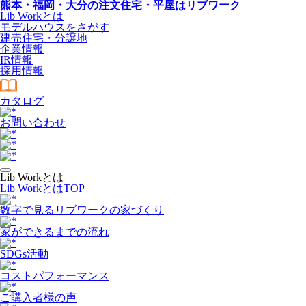
熊本・福岡・大分の注文住宅・平屋はリブワーク
Lib Workとは
モデルハウスをさがす
建売住宅・分譲地
企業情報
IR情報
採用情報
カタログ
お問い合わせ
Lib Workとは
Lib WorkとはTOP
数字で⾒るリブワークの家づくり
家ができるまでの流れ
SDGs活動
コストパフォーマンス
ご購入者様の声