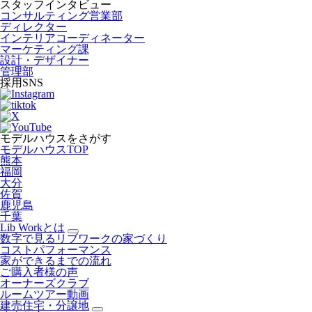
スタッフインタビュー
コンサルティング営業部
ディレクター
インテリアコーディネーター
マーケティング課
設計・デザイナー
管理部
採用SNS
モデルハウスをさがす
モデルハウスTOP
熊本
福岡
大分
佐賀
鹿児島
千葉
Lib Workとは
数字で見るリブワークの家づくり
コストパフォーマンス
家ができるまでの流れ
ご購入者様の声
オーナーズクラブ
ルームツアー動画
建売住宅・分譲地