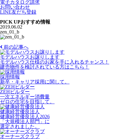
電子カタログ請求
お問い合わせ
LINE友だち登録
PICK UP
おすすめ情報
2019.06.02
zen_01_b
前の記事へ
モデルハウスお譲りします
モデルハウス仕様のお家を手に入れるチャンス！
建売物件を検討されている方はこちら！
採用情報
新卒・キャリア採用に関して。
ZEHビルダー
一次エネルギー消費量
ゼロの住宅を目指して。
健康経営優良法人
健康経営優良法人2026
「大規模法人部門」に
選定されました。
オーナーズクラブ