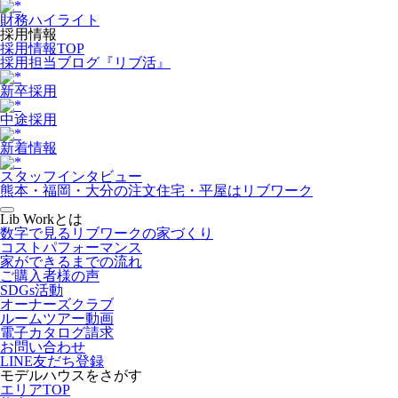
財務ハイライト
採用情報
採用情報TOP
採用担当ブログ『リブ活』
新卒採用
中途採用
新着情報
スタッフインタビュー
熊本・福岡・大分の注文住宅・平屋はリブワーク
Lib Workとは
数字で見るリブワークの家づくり
コストパフォーマンス
家ができるまでの流れ
ご購入者様の声
SDGs活動
オーナーズクラブ
ルームツアー動画
電子カタログ請求
お問い合わせ
LINE友だち登録
モデルハウスをさがす
エリアTOP