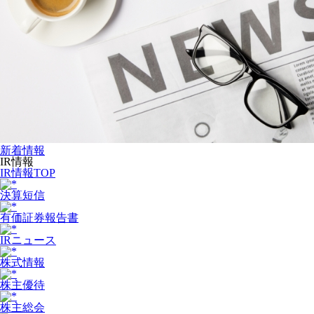
新着情報
IR情報
IR情報TOP
決算短信
有価証券報告書
IRニュース
株式情報
株主優待
株主総会