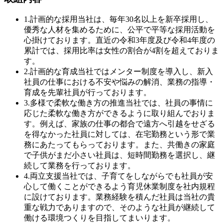
1.計画的な採用
当社は、毎年30名以上を新卒採用し、
優秀な人材を集めるために、公平で平等な採用活動を
心掛けております。直近の令和3年度及び令和4年度の
累計では、採用比率は女性の割合が4割を超えておりま
す。
2.計画的な育成
当社ではメンター制度を導入し、新入
社員の仕事における不安や悩みの解消、業務の指導・
育成を先輩社員が行っております。
3.多様で柔軟な働き方の推進
当社では、社員の事情に
応じた柔軟な働き方ができるように取り組んでおりま
す。例えば、家族の仕事の都合で遠方へ引越をせざる
を得なかった社員に対しては、在宅勤務という形で業
務にあたってもらっております。また、共働きの家庭
で子供がまだ小さい社員は、短時間勤務を選択し、継
続して業務を行っております。
4.両立支援
当社では、子育てをしながらでも社員が安
心して働くことができるよう育児休業制度を社内規程
に設けております。業務経験を積んだ社員は当社の貴
重な戦力でありますので、そのような社員が継続して
働ける環境つくりを目指してまいります。