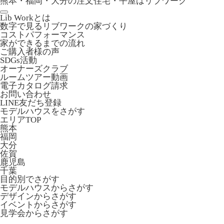
熊本・福岡・大分の注文住宅・平屋はリブワーク
Lib Workとは
数字で見るリブワークの家づくり
コストパフォーマンス
家ができるまでの流れ
ご購入者様の声
SDGs活動
オーナーズクラブ
ルームツアー動画
電子カタログ請求
お問い合わせ
LINE友だち登録
モデルハウスをさがす
エリアTOP
熊本
福岡
大分
佐賀
鹿児島
千葉
目的別でさがす
モデルハウスからさがす
デザインからさがす
イベントからさがす
見学会からさがす