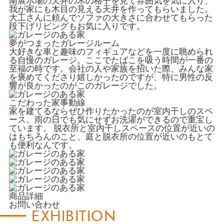
南展示場の天井の木の格子を見て雰囲気を気に入り、
我が家にも木目の見える天井を作ってもらいました。
大工さんに頼んでソファの大きさに合わせてもらった
段下げリビングもお気に入りです。
夢がつまったガレージルーム
大好きな車と趣味のフィギュアなどを一度に眺められ
る自慢のガレージ。ここでたばこを吸う時間が一番の
至福の時です。会社の人や家族を招いた際、みんな家
を褒めてくださり嬉しかったのですが、特に男性の反
響が良かったのがこのガレージでした。
こだわった家事動線
家を建てるならぜひ作りたかったのが室内干しのスペ
ース。雨の日でも気にせずお洗濯ができるので重宝し
ています。 脱衣所と室内干しスペースの位置が近いの
はもちろんのこと、庭と脱衣所の位置が近いのもとて
も便利なんです。
商品詳細
お問い合わせ
EXHIBITION