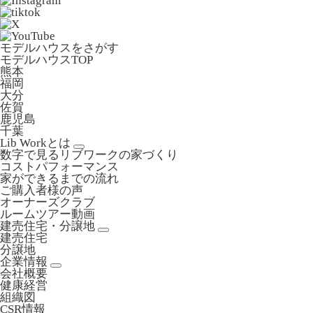
モデルハウスをさがす
モデルハウスTOP
熊本
福岡
大分
佐賀
鹿児島
千葉
Lib Workとは
数字で見るリブワークの家づくり
コストパフォーマンス
家ができるまでの流れ
ご購入者様の声
オーナーズクラブ
ルームツアー動画
建売住宅・分譲地
建売住宅
分譲地
企業情報
会社概要
健康経営
組織図
CSR情報