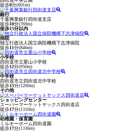
四街道中央公園
徒歩
8
分(601m)
銀行
千葉興業銀行四街道支店
徒歩
10
分(769m)
徒歩15分以内
病院
独立行政法人国立病院機構下志津病院
徒歩
11
分(846m)
小学校
四街道市立栗山小学校
徒歩
12
分(950m)
中学校
四街道市立四街道北中学校
徒歩
15
分(1200m)
その他
ショッピングセンター
スーパーマーケットヤックス四街道店
徒歩
17
分(1310m)
幼稚園・保育園
ミルキーホーム四街道園
徒歩
17
分(1336m)