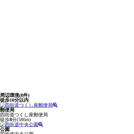
周辺環境
(8件)
徒歩10分以内
郵便局
四街道つくし座郵便局
徒歩
8
分(586m)
公園