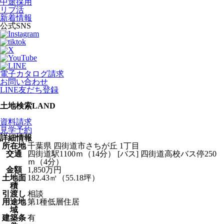
中途採用
リブ活
新着情報
公式SNS
電子カタログ請求
お問い合わせ
LINE友だち登録
土地検索
LAND
資料請求
見学予約
詳細情報
所在地
千葉県 四街道市さちが丘 1丁目
交通
四街道駅1100ｍ（14分）
[バス] 四街道高校バス停250
ｍ（4分）
金額
1,850万円
土地面
182.43㎡（55.18坪）
積
引渡し
相談
用途地
第1種低層住居
域
建築条
有