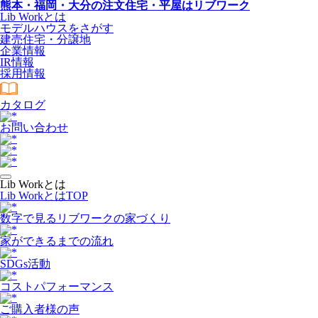
熊本・福岡・大分の注文住宅・平屋はリブワーク
Lib Workとは
モデルハウスをさがす
建売住宅・分譲地
企業情報
IR情報
採用情報
カタログ
お問い合わせ
Lib Workとは
Lib WorkとはTOP
数字で⾒るリブワークの家づくり
家ができるまでの流れ
SDGs活動
コストパフォーマンス
ご購入者様の声