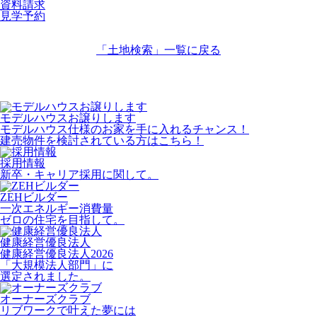
資料請求
見学予約
「土地検索」
一覧に戻る
モデルハウスお譲りします
モデルハウス仕様のお家を手に入れるチャンス！
建売物件を検討されている方はこちら！
採用情報
新卒・キャリア採用に関して。
ZEHビルダー
一次エネルギー消費量
ゼロの住宅を目指して。
健康経営優良法人
健康経営優良法人2026
「大規模法人部門」に
選定されました。
オーナーズクラブ
リブワークで叶えた夢には