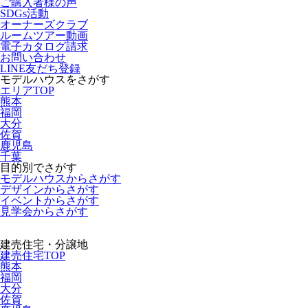
ご購入者様の声
SDGs活動
オーナーズクラブ
ルームツアー動画
電子カタログ請求
お問い合わせ
LINE友だち登録
モデルハウスをさがす
エリアTOP
熊本
福岡
大分
佐賀
鹿児島
千葉
目的別でさがす
モデルハウスからさがす
デザインからさがす
イベントからさがす
見学会からさがす
建売住宅・分譲地
建売住宅TOP
熊本
福岡
大分
佐賀