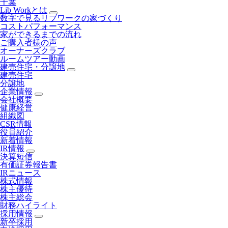
千葉
Lib Workとは
数字で見るリブワークの家づくり
コストパフォーマンス
家ができるまでの流れ
ご購入者様の声
オーナーズクラブ
ルームツアー動画
建売住宅・分譲地
建売住宅
分譲地
企業情報
会社概要
健康経営
組織図
CSR情報
役員紹介
新着情報
IR情報
決算短信
有価証券報告書
IRニュース
株式情報
株主優待
株主総会
財務ハイライト
採用情報
新卒採用