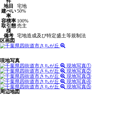
件
地目
宅地
建ぺい
50%
率
容積率
100%
取引態
売主
様
備考
宅地造成及び特定盛土等規制法
区画図
現地写真
現地写真①
現地写真②
現地写真③
現地写真④
現地写真⑤
周辺地図