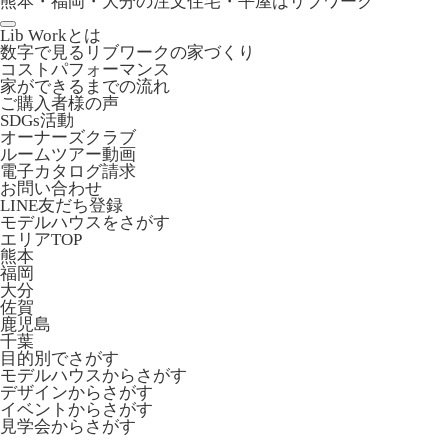
熊本・福岡・大分の注文住宅・平屋はリブワーク
Lib Workとは
数字で見るリブワークの家づくり
コストパフォーマンス
家ができるまでの流れ
ご購入者様の声
SDGs活動
オーナーズクラブ
ルームツアー動画
電子カタログ請求
お問い合わせ
LINE友だち登録
モデルハウスをさがす
エリアTOP
熊本
福岡
大分
佐賀
鹿児島
千葉
目的別でさがす
モデルハウスからさがす
デザインからさがす
イベントからさがす
見学会からさがす