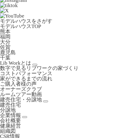
モデルハウスをさがす
モデルハウスTOP
熊本
福岡
大分
佐賀
鹿児島
千葉
Lib Workとは
数字で見るリブワークの家づくり
コストパフォーマンス
家ができるまでの流れ
ご購入者様の声
オーナーズクラブ
ルームツアー動画
建売住宅・分譲地
建売住宅
分譲地
企業情報
会社概要
健康経営
組織図
CSR情報