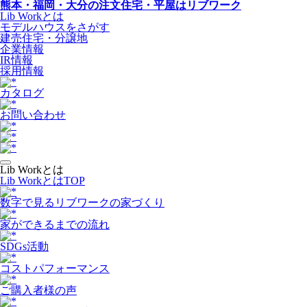
熊本・福岡・大分の注文住宅・平屋はリブワーク
Lib Workとは
モデルハウスをさがす
建売住宅・分譲地
企業情報
IR情報
採用情報
カタログ
お問い合わせ
Lib Workとは
Lib WorkとはTOP
数字で⾒るリブワークの家づくり
家ができるまでの流れ
SDGs活動
コストパフォーマンス
ご購入者様の声