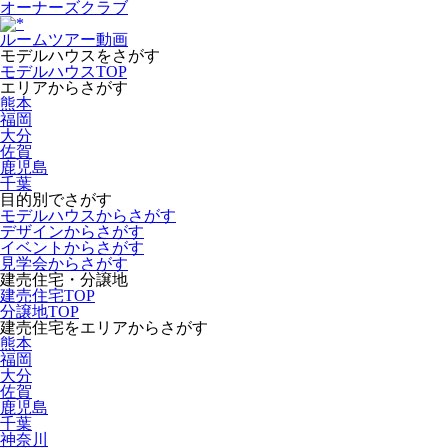
オーナーズクラブ
ルームツアー動画
モデルハウスをさがす
モデルハウスTOP
エリアからさがす
熊本
福岡
大分
佐賀
鹿児島
千葉
目的別でさがす
モデルハウスからさがす
デザインからさがす
イベントからさがす
見学会からさがす
建売住宅・分譲地
建売住宅TOP
分譲地TOP
建売住宅をエリアからさがす
熊本
福岡
大分
佐賀
鹿児島
千葉
神奈川