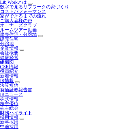
Lib Workとは
数字で見るリブワークの家づくり
コストパフォーマンス
家ができるまでの流れ
ご購入者様の声
オーナーズクラブ
ルームツアー動画
建売住宅・分譲地
建売住宅
分譲地
企業情報
会社概要
健康経営
組織図
CSR情報
役員紹介
新着情報
IR情報
決算短信
有価証券報告書
IRニュース
株式情報
株主優待
株主総会
財務ハイライト
採用情報
新卒採用
中途採用