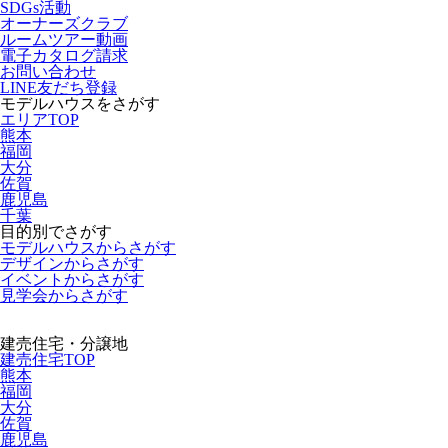
SDGs活動
オーナーズクラブ
ルームツアー動画
電子カタログ請求
お問い合わせ
LINE友だち登録
モデルハウスをさがす
エリアTOP
熊本
福岡
大分
佐賀
鹿児島
千葉
目的別でさがす
モデルハウスからさがす
デザインからさがす
イベントからさがす
見学会からさがす
建売住宅・分譲地
建売住宅TOP
熊本
福岡
大分
佐賀
鹿児島