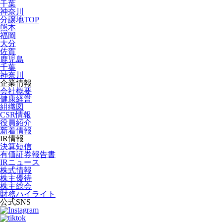
千葉
神奈川
分譲地TOP
熊本
福岡
大分
佐賀
鹿児島
千葉
神奈川
企業情報
会社概要
健康経営
組織図
CSR情報
役員紹介
新着情報
IR情報
決算短信
有価証券報告書
IRニュース
株式情報
株主優待
株主総会
財務ハイライト
公式SNS