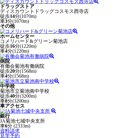
ドラッグストア
ディスカウントドラッグコスモス西寺店
徒歩
14
分(1070m)
車
3
分(1070m)
その他
ホームセンター
コメリハード&グリーン菊池店
徒歩
16
分(1220m)
車
4
分(1220m)
病院
有働会菊池有働病院
徒歩
20
分(1568m)
車
4
分(1568m)
中学校
菊池市立菊池南中学校
徒歩
40
分(3200m)
車
8
分(3200m)
車アクセス
銀行
JA菊池七城中央支所
車
6
分 (2333m)
資料請求
見学予約