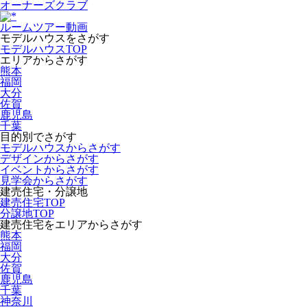
オーナーズクラブ
ルームツアー動画
モデルハウスをさがす
モデルハウスTOP
エリアからさがす
熊本
福岡
大分
佐賀
鹿児島
千葉
目的別でさがす
モデルハウスからさがす
デザインからさがす
イベントからさがす
見学会からさがす
建売住宅・分譲地
建売住宅TOP
分譲地TOP
建売住宅をエリアからさがす
熊本
福岡
大分
佐賀
鹿児島
千葉
神奈川