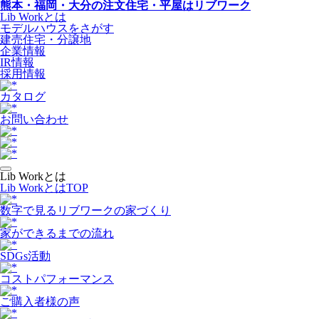
熊本・福岡・大分の注文住宅・平屋はリブワーク
Lib Workとは
モデルハウスをさがす
建売住宅・分譲地
企業情報
IR情報
採用情報
カタログ
お問い合わせ
Lib Workとは
Lib WorkとはTOP
数字で⾒るリブワークの家づくり
家ができるまでの流れ
SDGs活動
コストパフォーマンス
ご購入者様の声