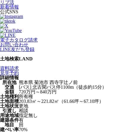
リブ活
新着情報
公式SNS
電子カタログ請求
お問い合わせ
LINE友だち登録
土地検索
LAND
資料請求
見学予約
詳細情報
所在地
熊本県 菊池市 西寺字辻󠄀ノ前
交通
[バス] 北古閑バス停1100m（徒歩約15分）
金額
720万円～840万円
土地権利
所有権
土地面積
203.83㎡～221.82㎡（61.66坪～67.10坪）
土地状況
更地
引渡し
相談
用途地域
指定無し
建築条件
有
地目
田
建ぺい率
70%