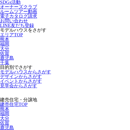
SDGs活動
オーナーズクラブ
ルームツアー動画
電子カタログ請求
お問い合わせ
LINE友だち登録
モデルハウスをさがす
エリアTOP
熊本
福岡
大分
佐賀
鹿児島
千葉
目的別でさがす
モデルハウスからさがす
デザインからさがす
イベントからさがす
見学会からさがす
建売住宅・分譲地
建売住宅TOP
熊本
福岡
大分
佐賀
鹿児島