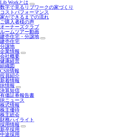
Lib Workとは
数字で見るリブワークの家づくり
コストパフォーマンス
家ができるまでの流れ
ご購入者様の声
オーナーズクラブ
ルームツアー動画
建売住宅・分譲地
建売住宅
分譲地
企業情報
会社概要
健康経営
組織図
CSR情報
役員紹介
新着情報
IR情報
決算短信
有価証券報告書
IRニュース
株式情報
株主優待
株主総会
財務ハイライト
採用情報
新卒採用
中途採用