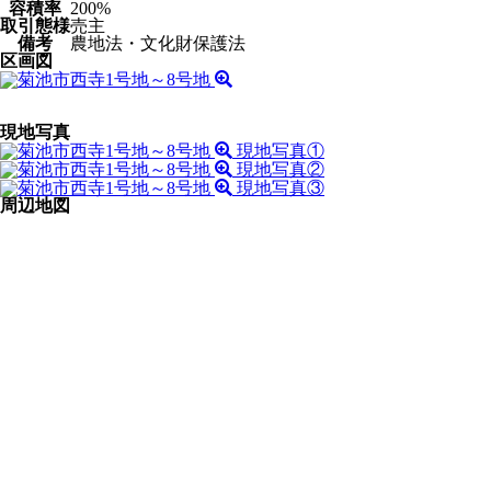
容積率
200%
取引態様
売主
備考
農地法・文化財保護法
区画図
現地写真
現地写真①
現地写真②
現地写真③
周辺地図