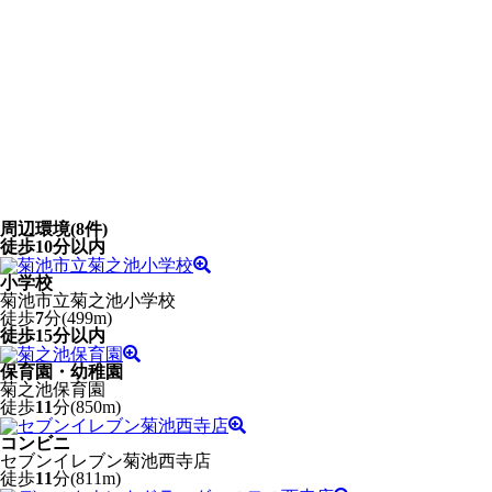
周辺環境
(8件)
徒歩10分以内
小学校
菊池市立菊之池小学校
徒歩
7
分(499m)
徒歩15分以内
保育園・幼稚園
菊之池保育園
徒歩
11
分(850m)
コンビニ
セブンイレブン菊池西寺店
徒歩
11
分(811m)