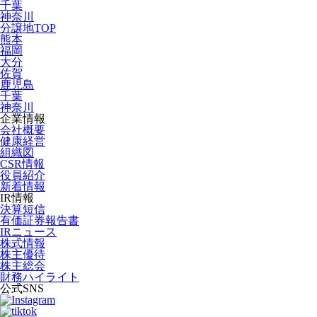
千葉
神奈川
分譲地TOP
熊本
福岡
大分
佐賀
鹿児島
千葉
神奈川
企業情報
会社概要
健康経営
組織図
CSR情報
役員紹介
新着情報
IR情報
決算短信
有価証券報告書
IRニュース
株式情報
株主優待
株主総会
財務ハイライト
公式SNS