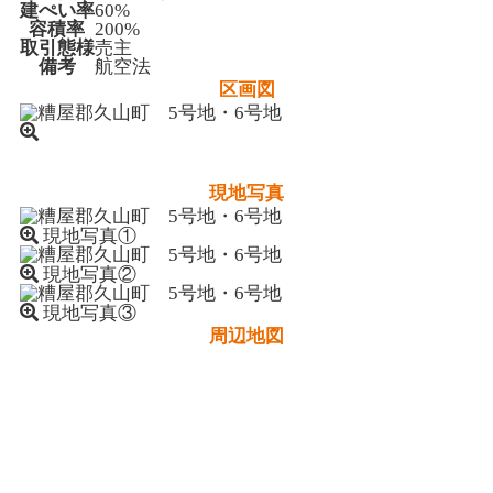
建ぺい率
60%
容積率
200%
取引態様
売主
備考
航空法
区画図
現地写真
現地写真①
現地写真②
現地写真③
周辺地図