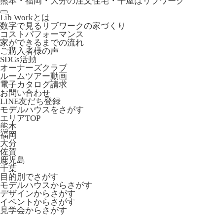
熊本・福岡・大分の注文住宅・平屋はリブワーク
Lib Workとは
数字で見るリブワークの家づくり
コストパフォーマンス
家ができるまでの流れ
ご購入者様の声
SDGs活動
オーナーズクラブ
ルームツアー動画
電子カタログ請求
お問い合わせ
LINE友だち登録
モデルハウスをさがす
エリアTOP
熊本
福岡
大分
佐賀
鹿児島
千葉
目的別でさがす
モデルハウスからさがす
デザインからさがす
イベントからさがす
見学会からさがす