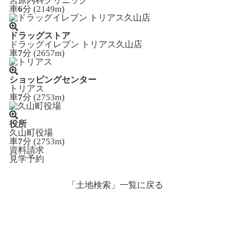
宮原内科クリニック
車
6
分 (2149m)
ドラッグストア
ドラッグイレブン トリアス久山店
車
7
分 (2657m)
ショッピングセンター
トリアス
車
7
分 (2753m)
役所
久山町役場
車
7
分 (2753m)
資料請求
見学予約
「土地検索」
一覧に戻る