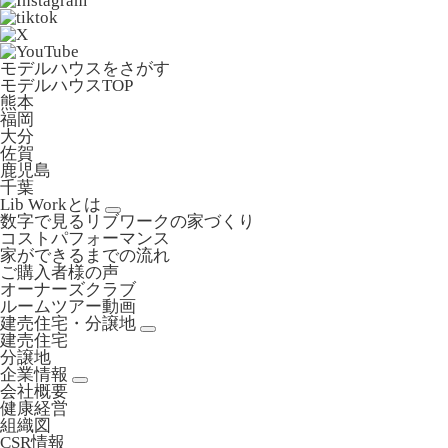
モデルハウスをさがす
モデルハウスTOP
熊本
福岡
大分
佐賀
鹿児島
千葉
Lib Workとは
数字で見るリブワークの家づくり
コストパフォーマンス
家ができるまでの流れ
ご購入者様の声
オーナーズクラブ
ルームツアー動画
建売住宅・分譲地
建売住宅
分譲地
企業情報
会社概要
健康経営
組織図
CSR情報