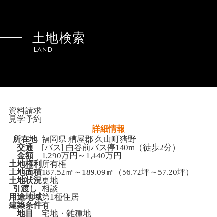
土地検索
LAND
資料請求
見学予約
詳細情報
所在地
福岡県 糟屋郡 久山町猪野
交通
[バス] 白谷前バス停140m（徒歩2分）
金額
1,290万円～1,440万円
土地権利
所有権
土地面積
187.52㎡～189.09㎡（56.72坪～57.20坪）
土地状況
更地
引渡し
相談
用途地域
第1種住居
建築条件
有
地目
宅地・雑種地