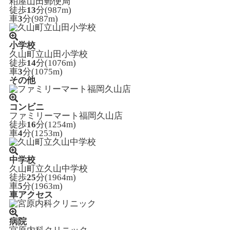
粕屋山田郵便局
徒歩
13
分(987m)
車
3
分(987m)
小学校
久山町立山田小学校
徒歩
14
分(1076m)
車
3
分(1075m)
その他
コンビニ
ファミリーマート福岡久山店
徒歩
16
分(1254m)
車
4
分(1253m)
中学校
久山町立久山中学校
徒歩
25
分(1964m)
車
5
分(1963m)
車アクセス
病院