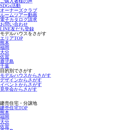
ご購入者様の声
SDGs活動
オーナーズクラブ
ルームツアー動画
電子カタログ請求
お問い合わせ
LINE友だち登録
モデルハウスをさがす
エリアTOP
熊本
福岡
大分
佐賀
鹿児島
千葉
目的別でさがす
モデルハウスからさがす
デザインからさがす
イベントからさがす
見学会からさがす
建売住宅・分譲地
建売住宅TOP
熊本
福岡
大分
佐賀