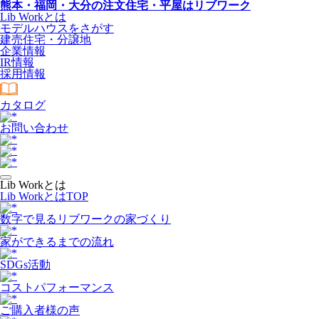
熊本・福岡・大分の注文住宅・平屋はリブワーク
Lib Workとは
モデルハウスをさがす
建売住宅・分譲地
企業情報
IR情報
採用情報
カタログ
お問い合わせ
Lib Workとは
Lib WorkとはTOP
数字で⾒るリブワークの家づくり
家ができるまでの流れ
SDGs活動
コストパフォーマンス
ご購入者様の声