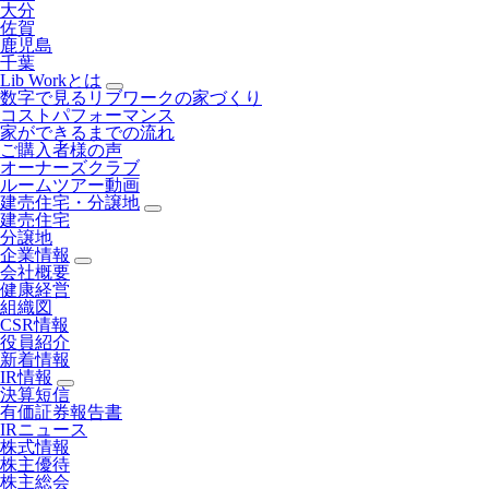
大分
佐賀
鹿児島
千葉
Lib Workとは
数字で見るリブワークの家づくり
コストパフォーマンス
家ができるまでの流れ
ご購入者様の声
オーナーズクラブ
ルームツアー動画
建売住宅・分譲地
建売住宅
分譲地
企業情報
会社概要
健康経営
組織図
CSR情報
役員紹介
新着情報
IR情報
決算短信
有価証券報告書
IRニュース
株式情報
株主優待
株主総会