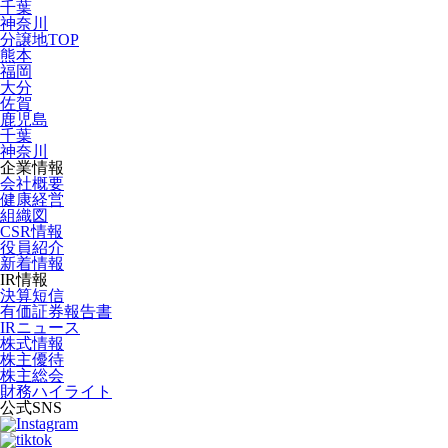
千葉
神奈川
分譲地TOP
熊本
福岡
大分
佐賀
鹿児島
千葉
神奈川
企業情報
会社概要
健康経営
組織図
CSR情報
役員紹介
新着情報
IR情報
決算短信
有価証券報告書
IRニュース
株式情報
株主優待
株主総会
財務ハイライト
公式SNS