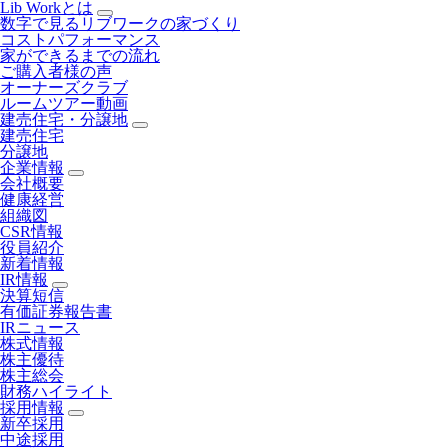
Lib Workとは
数字で見るリブワークの家づくり
コストパフォーマンス
家ができるまでの流れ
ご購入者様の声
オーナーズクラブ
ルームツアー動画
建売住宅・分譲地
建売住宅
分譲地
企業情報
会社概要
健康経営
組織図
CSR情報
役員紹介
新着情報
IR情報
決算短信
有価証券報告書
IRニュース
株式情報
株主優待
株主総会
財務ハイライト
採用情報
新卒採用
中途採用