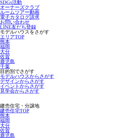
SDGs活動
オーナーズクラブ
ルームツアー動画
電子カタログ請求
お問い合わせ
LINE友だち登録
モデルハウスをさがす
エリアTOP
熊本
福岡
大分
佐賀
鹿児島
千葉
目的別でさがす
モデルハウスからさがす
デザインからさがす
イベントからさがす
見学会からさがす
建売住宅・分譲地
建売住宅TOP
熊本
福岡
大分
佐賀
鹿児島