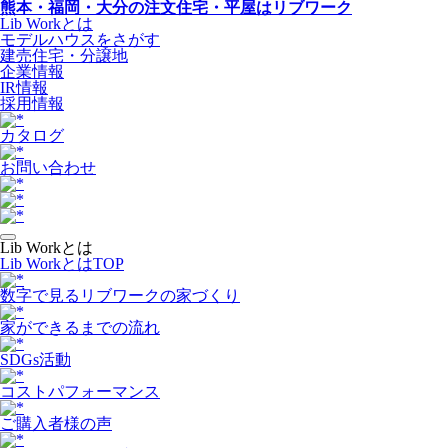
熊本・福岡・大分の注文住宅・平屋はリブワーク
Lib Workとは
モデルハウスをさがす
建売住宅・分譲地
企業情報
IR情報
採用情報
カタログ
お問い合わせ
Lib Workとは
Lib WorkとはTOP
数字で⾒るリブワークの家づくり
家ができるまでの流れ
SDGs活動
コストパフォーマンス
ご購入者様の声