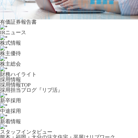
有価証券報告書
IRニュース
株式情報
株主優待
株主総会
財務ハイライト
採用情報
採用情報TOP
採用担当ブログ『リブ活』
新卒採用
中途採用
新着情報
スタッフインタビュー
熊本・福岡・大分の注文住宅・平屋はリブワーク