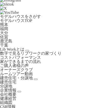
モデルハウスをさがす
モデルハウスTOP
熊本
福岡
大分
佐賀
鹿児島
千葉
Lib Workとは
数字で見るリブワークの家づくり
コストパフォーマンス
家ができるまでの流れ
ご購入者様の声
オーナーズクラブ
ルームツアー動画
建売住宅・分譲地
建売住宅
分譲地
企業情報
会社概要
健康経営
組織図
CSR情報