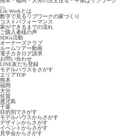
熊本・福岡・大分の注文住宅・平屋はリブワーク
Lib Workとは
数字で見るリブワークの家づくり
コストパフォーマンス
家ができるまでの流れ
ご購入者様の声
SDGs活動
オーナーズクラブ
ルームツアー動画
電子カタログ請求
お問い合わせ
LINE友だち登録
モデルハウスをさがす
エリアTOP
熊本
福岡
大分
佐賀
鹿児島
千葉
目的別でさがす
モデルハウスからさがす
デザインからさがす
イベントからさがす
見学会からさがす