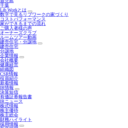
鹿児島
千葉
Lib Workとは
数字で見るリブワークの家づくり
コストパフォーマンス
家ができるまでの流れ
ご購入者様の声
オーナーズクラブ
ルームツアー動画
建売住宅・分譲地
建売住宅
分譲地
企業情報
会社概要
健康経営
組織図
CSR情報
役員紹介
新着情報
IR情報
決算短信
有価証券報告書
IRニュース
株式情報
株主優待
株主総会
財務ハイライト
採用情報