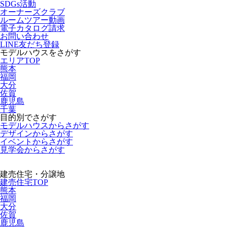
SDGs活動
オーナーズクラブ
ルームツアー動画
電子カタログ請求
お問い合わせ
LINE友だち登録
モデルハウスをさがす
エリアTOP
熊本
福岡
大分
佐賀
鹿児島
千葉
目的別でさがす
モデルハウスからさがす
デザインからさがす
イベントからさがす
見学会からさがす
建売住宅・分譲地
建売住宅TOP
熊本
福岡
大分
佐賀
鹿児島