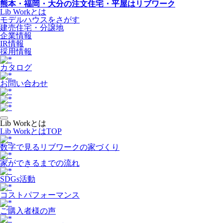
熊本・福岡・大分の注文住宅・平屋はリブワーク
Lib Workとは
モデルハウスをさがす
建売住宅・分譲地
企業情報
IR情報
採用情報
カタログ
お問い合わせ
Lib Workとは
Lib WorkとはTOP
数字で⾒るリブワークの家づくり
家ができるまでの流れ
SDGs活動
コストパフォーマンス
ご購入者様の声