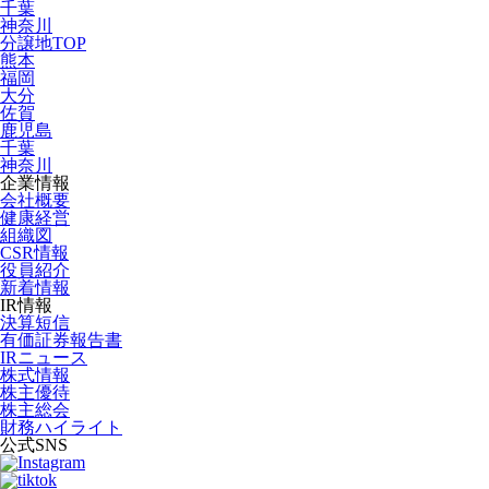
千葉
神奈川
分譲地TOP
熊本
福岡
大分
佐賀
鹿児島
千葉
神奈川
企業情報
会社概要
健康経営
組織図
CSR情報
役員紹介
新着情報
IR情報
決算短信
有価証券報告書
IRニュース
株式情報
株主優待
株主総会
財務ハイライト
公式SNS