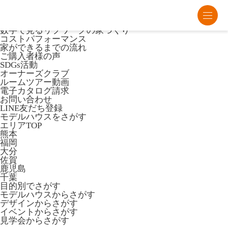
熊本・福岡・大分の注文住宅・平屋はリブワーク
Lib Workとは
数字で見るリブワークの家づくり
コストパフォーマンス
家ができるまでの流れ
ご購入者様の声
SDGs活動
オーナーズクラブ
ルームツアー動画
電子カタログ請求
お問い合わせ
LINE友だち登録
モデルハウスをさがす
エリアTOP
熊本
福岡
大分
佐賀
鹿児島
千葉
目的別でさがす
モデルハウスからさがす
デザインからさがす
イベントからさがす
見学会からさがす