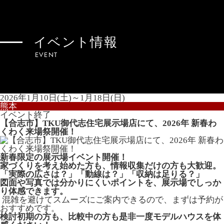
イベント情報
EVENT
2026年1月10日(土)～1月18日(日)
熊本
イベント終了
【合志市】TKU御代志住宅展示場店にて、2026年 新春わ
くわく来場祭開催！
新春限定の展示場イベント開催！
家づくりを考え始めた方も、情報収集だけの方も大歓迎。
「実際の広さは？」「動線は？」「収納は足りる？」
図面や写真では分かりにくいポイントを、展示場でしっか
り体感できます。
混雑を避けてスムーズにご案内できるので、まずは予約が
おすすめです。
検討初期の方も、比較中の方も是非一度モデルハウスを体