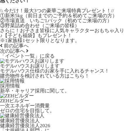
感ください！
\\ 今だけ！最大3つの豪華ご来場特典プレゼント！//
①新米5kg（前日までのご予約＆初めてご来場の方）
②市場直送 いちご1パック（初めてご来場の方）
③野菜詰め合わせ（ご来場の皆様）
さらに！お子さま皆様に人気キャラクターおもちゃ入り
♪【子ども福袋】もプレゼント！
※1家族様1セット限りとなります。
前の記事へ
次の記事へ
「イベント一覧」
に戻る
モデルハウスお譲りします
モデルハウス仕様のお家を手に入れるチャンス！
建売物件を検討されている方はこちら！
採用情報
新卒・キャリア採用に関して。
ZEHビルダー
一次エネルギー消費量
ゼロの住宅を目指して。
健康経営優良法人
健康経営優良法人2026
「大規模法人部門」に