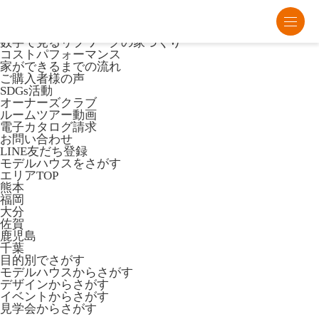
熊本・福岡・大分の注文住宅・平屋はリブワーク
Lib Workとは
数字で見るリブワークの家づくり
コストパフォーマンス
家ができるまでの流れ
ご購入者様の声
SDGs活動
オーナーズクラブ
ルームツアー動画
電子カタログ請求
お問い合わせ
LINE友だち登録
モデルハウスをさがす
エリアTOP
熊本
福岡
大分
佐賀
鹿児島
千葉
目的別でさがす
モデルハウスからさがす
デザインからさがす
イベントからさがす
見学会からさがす