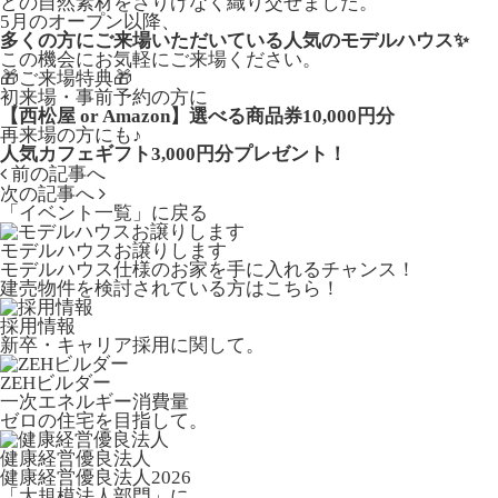
どの自然素材をさりげなく織り交ぜました。
5月のオープン以降、
多くの方にご来場いただいている人気のモデルハウス✨
この機会にお気軽にご来場ください。
🎁ご来場特典🎁
初来場・事前予約の方に
【西松屋 or Amazon】選べる商品券10,000円分
再来場の方にも♪
人気カフェギフト3,000円分プレゼント！
前の記事へ
次の記事へ
「イベント一覧」
に戻る
モデルハウスお譲りします
モデルハウス仕様のお家を手に入れるチャンス！
建売物件を検討されている方はこちら！
採用情報
新卒・キャリア採用に関して。
ZEHビルダー
一次エネルギー消費量
ゼロの住宅を目指して。
健康経営優良法人
健康経営優良法人2026
「大規模法人部門」に