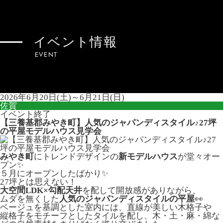
イベント情報
EVENT
2026年6月20日(土)～6月21日(日)
佐賀
イベント終了
【三養基郡みやき町】人気のジャパンディスタイル♪27坪
の平屋モデルハウス見学会
みやき町
にトレンドデザインの
新モデルハウス
が堂々オー
プン✨
５月にオープンしたばかり✨
27坪とは思えない！
大空間LDK×勾配天井
を配して開放感がありながら、
ムダを無くした
人気のジャパンディスタイルの平屋
👀
ベージュを基調とした室内には、直線が美しい木格子や
縦格子をモチーフとしたタイルを配し、木・土・麻・綿な