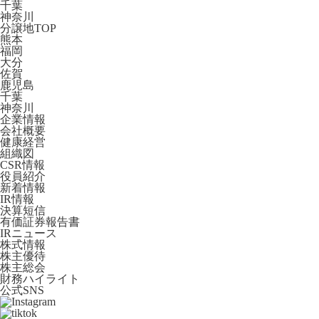
千葉
神奈川
分譲地TOP
熊本
福岡
大分
佐賀
鹿児島
千葉
神奈川
企業情報
会社概要
健康経営
組織図
CSR情報
役員紹介
新着情報
IR情報
決算短信
有価証券報告書
IRニュース
株式情報
株主優待
株主総会
財務ハイライト
公式SNS