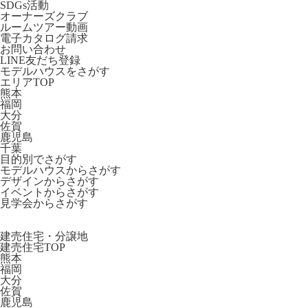
SDGs活動
オーナーズクラブ
ルームツアー動画
電子カタログ請求
お問い合わせ
LINE友だち登録
モデルハウスをさがす
エリアTOP
熊本
福岡
大分
佐賀
鹿児島
千葉
目的別でさがす
モデルハウスからさがす
デザインからさがす
イベントからさがす
見学会からさがす
建売住宅・分譲地
建売住宅TOP
熊本
福岡
大分
佐賀
鹿児島