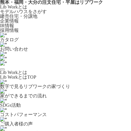
熊本・福岡・大分の注文住宅・平屋はリブワーク
Lib Workとは
モデルハウスをさがす
建売住宅・分譲地
企業情報
IR情報
採用情報
カタログ
お問い合わせ
Lib Workとは
Lib WorkとはTOP
数字で⾒るリブワークの家づくり
家ができるまでの流れ
SDGs活動
コストパフォーマンス
ご購入者様の声