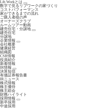
Lib Workとは
数字で見るリブワークの家づくり
コストパフォーマンス
家ができるまでの流れ
ご購入者様の声
オーナーズクラブ
ルームツアー動画
建売住宅・分譲地
建売住宅
分譲地
企業情報
会社概要
健康経営
組織図
CSR情報
役員紹介
新着情報
IR情報
決算短信
有価証券報告書
IRニュース
株式情報
株主優待
株主総会
財務ハイライト
採用情報
新卒採用
中途採用