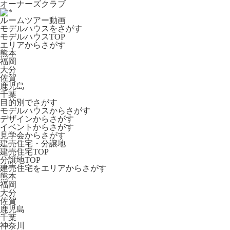
オーナーズクラブ
ルームツアー動画
モデルハウスをさがす
モデルハウスTOP
エリアからさがす
熊本
福岡
大分
佐賀
鹿児島
千葉
目的別でさがす
モデルハウスからさがす
デザインからさがす
イベントからさがす
見学会からさがす
建売住宅・分譲地
建売住宅TOP
分譲地TOP
建売住宅をエリアからさがす
熊本
福岡
大分
佐賀
鹿児島
千葉
神奈川