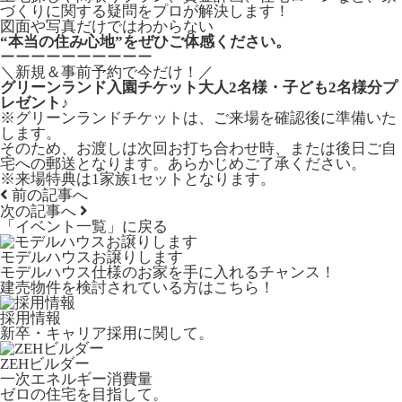
づくりに関する疑問をプロが解決します！
図面や写真だけではわからない
“本当の住み心地”をぜひご体感ください。
ーーーーーーーーーー
＼新規＆事前予約で今だけ！／
グリーンランド入園チケット大人2名様・子ども2名様分プ
レゼント♪
※グリーンランドチケットは、ご来場を確認後に準備いた
します。
そのため、お渡しは次回お打ち合わせ時、または後日ご自
宅への郵送となります。あらかじめご了承ください。
※来場特典は1家族1セットとなります。
前の記事へ
次の記事へ
「イベント一覧」
に戻る
モデルハウスお譲りします
モデルハウス仕様のお家を手に入れるチャンス！
建売物件を検討されている方はこちら！
採用情報
新卒・キャリア採用に関して。
ZEHビルダー
一次エネルギー消費量
ゼロの住宅を目指して。