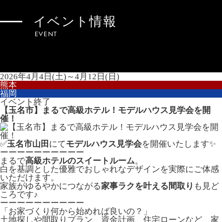
イベント情報
EVENT
2026年4月4日(土)～4月12日(日)
熊本
福岡
イベント終了
【玉名市】まるで高級ホテル！モデルハウス見学会を開
催！
✅
玉名市山田
にて
モデルハウス見学会
を開催いたします✨
ーーーーーーーーーー
まるで
高級ホテルのスイートルーム
。
白を基調とした優雅でおしゃれなデザインを実際にご体感
いただけます。
家族がゆるやかにつながる
家事ラクを叶える間取り
も見ど
ころです♪
ーーーーーーーーーー
「お家づくり何から始めれば良いの？」
土地探しや間取りプラン、資金計画、住宅ローンなど、家