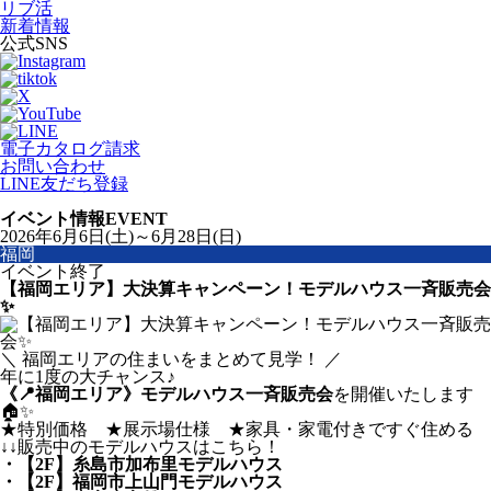
リブ活
新着情報
公式SNS
電子カタログ請求
お問い合わせ
LINE友だち登録
イベント情報
EVENT
2026年6月6日(土)～6月28日(日)
福岡
イベント終了
【福岡エリア】大決算キャンペーン！モデルハウス一斉販売会
✨
＼ 福岡エリアの住まいをまとめて見学！ ／
年に1度の大チャンス♪
《📍福岡エリア》モデルハウス一斉販売会
を開催いたします
🏠✨
★特別価格 ★展示場仕様 ★家具・家電付きですぐ住める
↓↓販売中のモデルハウスはこちら！
・【2F】糸島市加布里モデルハウス
・【2F】福岡市上山門モデルハウス