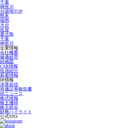
千葉
神奈川
分譲地TOP
熊本
福岡
大分
佐賀
鹿児島
千葉
神奈川
企業情報
会社概要
健康経営
組織図
CSR情報
役員紹介
新着情報
IR情報
決算短信
有価証券報告書
IRニュース
株式情報
株主優待
株主総会
財務ハイライト
公式SNS