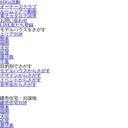
SDGs活動
オーナーズクラブ
ルームツアー動画
電子カタログ請求
お問い合わせ
LINE友だち登録
モデルハウスをさがす
エリアTOP
熊本
福岡
大分
佐賀
鹿児島
千葉
目的別でさがす
モデルハウスからさがす
デザインからさがす
イベントからさがす
見学会からさがす
建売住宅・分譲地
建売住宅TOP
熊本
福岡
大分
佐賀
鹿児島