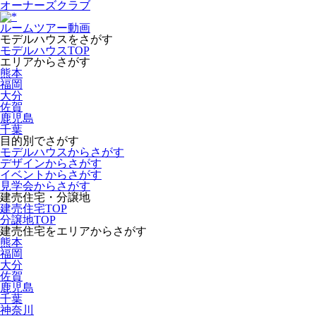
オーナーズクラブ
ルームツアー動画
モデルハウスをさがす
モデルハウスTOP
エリアからさがす
熊本
福岡
大分
佐賀
鹿児島
千葉
目的別でさがす
モデルハウスからさがす
デザインからさがす
イベントからさがす
見学会からさがす
建売住宅・分譲地
建売住宅TOP
分譲地TOP
建売住宅をエリアからさがす
熊本
福岡
大分
佐賀
鹿児島
千葉
神奈川