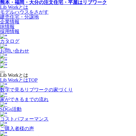
熊本・福岡・大分の注文住宅・平屋はリブワーク
Lib Workとは
モデルハウスをさがす
建売住宅・分譲地
企業情報
IR情報
採用情報
カタログ
お問い合わせ
Lib Workとは
Lib WorkとはTOP
数字で⾒るリブワークの家づくり
家ができるまでの流れ
SDGs活動
コストパフォーマンス
ご購入者様の声