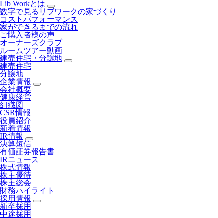
Lib Workとは
数字で見るリブワークの家づくり
コストパフォーマンス
家ができるまでの流れ
ご購入者様の声
オーナーズクラブ
ルームツアー動画
建売住宅・分譲地
建売住宅
分譲地
企業情報
会社概要
健康経営
組織図
CSR情報
役員紹介
新着情報
IR情報
決算短信
有価証券報告書
IRニュース
株式情報
株主優待
株主総会
財務ハイライト
採用情報
新卒採用
中途採用