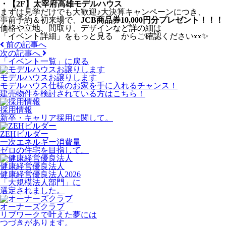
・【2F】太宰府高雄モデルハウス
まずは見学だけでも大歓迎♪大決算キャンペーンにつき、
事前予約＆初来場で、
JCB商品券10,000円分プレゼント！！！
価格や立地、間取り、デザインなど詳の細は
「イベント詳細」をもっと見る からご確認ください👀✨
前の記事へ
次の記事へ
「イベント一覧」
に戻る
モデルハウスお譲りします
モデルハウス仕様のお家を手に入れるチャンス！
建売物件を検討されている方はこちら！
採用情報
新卒・キャリア採用に関して。
ZEHビルダー
一次エネルギー消費量
ゼロの住宅を目指して。
健康経営優良法人
健康経営優良法人2026
「大規模法人部門」に
選定されました。
オーナーズクラブ
リブワークで叶えた夢には
つづきがあります。