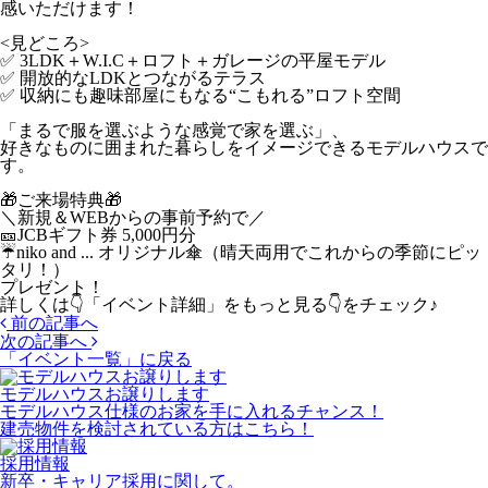
感いただけます！
<見どころ>
✅ 3LDK＋W.I.C＋ロフト＋ガレージの平屋モデル
✅ 開放的なLDKとつながるテラス
✅ 収納にも趣味部屋にもなる“こもれる”ロフト空間
「まるで服を選ぶような感覚で家を選ぶ」、
好きなものに囲まれた暮らしをイメージできるモデルハウスで
す。
🎁ご来場特典🎁
＼新規＆WEBからの事前予約で／
🎫JCBギフト券 5,000円分
☔niko and ... オリジナル傘（晴天両用でこれからの季節にピッ
タリ！）
プレゼント！
詳しくは👇「イベント詳細」をもっと見る👇をチェック♪
前の記事へ
次の記事へ
「イベント一覧」
に戻る
モデルハウスお譲りします
モデルハウス仕様のお家を手に入れるチャンス！
建売物件を検討されている方はこちら！
採用情報
新卒・キャリア採用に関して。