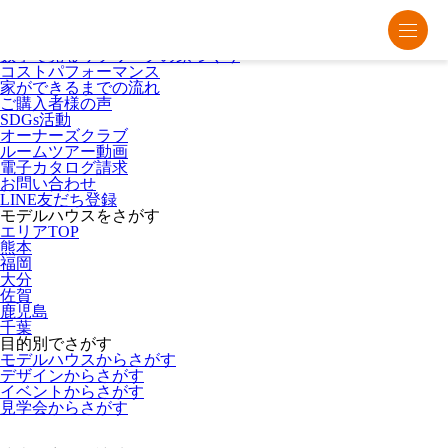
熊本・福岡・大分の注文住宅・平屋はリブワーク
Lib Workとは
数字で見るリブワークの家づくり
コストパフォーマンス
家ができるまでの流れ
ご購入者様の声
SDGs活動
オーナーズクラブ
ルームツアー動画
電子カタログ請求
お問い合わせ
LINE友だち登録
モデルハウスをさがす
エリアTOP
熊本
福岡
大分
佐賀
鹿児島
千葉
目的別でさがす
モデルハウスからさがす
デザインからさがす
イベントからさがす
見学会からさがす