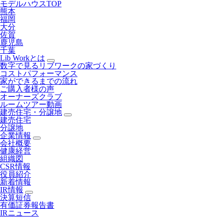
モデルハウスTOP
熊本
福岡
大分
佐賀
鹿児島
千葉
Lib Workとは
数字で見るリブワークの家づくり
コストパフォーマンス
家ができるまでの流れ
ご購入者様の声
オーナーズクラブ
ルームツアー動画
建売住宅・分譲地
建売住宅
分譲地
企業情報
会社概要
健康経営
組織図
CSR情報
役員紹介
新着情報
IR情報
決算短信
有価証券報告書
IRニュース