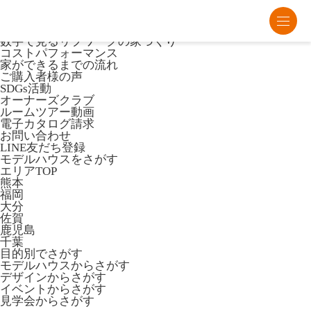
熊本・福岡・大分の注文住宅・平屋はリブワーク
Lib Workとは
数字で見るリブワークの家づくり
コストパフォーマンス
家ができるまでの流れ
ご購入者様の声
SDGs活動
オーナーズクラブ
ルームツアー動画
電子カタログ請求
お問い合わせ
LINE友だち登録
モデルハウスをさがす
エリアTOP
熊本
福岡
大分
佐賀
鹿児島
千葉
目的別でさがす
モデルハウスからさがす
デザインからさがす
イベントからさがす
見学会からさがす