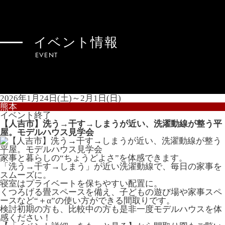
イベント情報
EVENT
2026年1月24日(土)～2月1日(日)
熊本
イベント終了
【人吉市】洗う→干す→しまうが近い、洗濯動線が整う平
屋。モデルハウス見学会
家事と暮らしの“ちょうどよさ”を体感できます。
「洗う→干す→しまう」が近い洗濯動線で、毎日の家事を
スムーズに。
寝室はプライベートを保ちやすい配置に。
くつろげる畳スペースを備え、子どもの遊び場や家事スペ
ースなど“＋α”の使い方ができる間取りです。
検討初期の方も、比較中の方も是非一度モデルハウスを体
感ください！