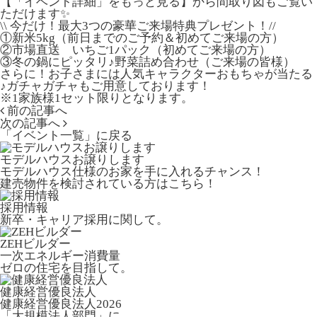
【「イベント詳細」をもっと見る】から間取り図もご覧い
ただけます✨
\\ 今だけ！最大3つの豪華ご来場特典プレゼント！//
①新米5kg（前日までのご予約＆初めてご来場の方）
②市場直送 いちご1パック（初めてご来場の方）
③冬の鍋にピッタリ♪野菜詰め合わせ（ご来場の皆様）
さらに！お子さまには人気キャラクターおもちゃが当たる
♪ガチャガチャもご用意しております！
※1家族様1セット限りとなります。
前の記事へ
次の記事へ
「イベント一覧」
に戻る
モデルハウスお譲りします
モデルハウス仕様のお家を手に入れるチャンス！
建売物件を検討されている方はこちら！
採用情報
新卒・キャリア採用に関して。
ZEHビルダー
一次エネルギー消費量
ゼロの住宅を目指して。
健康経営優良法人
健康経営優良法人2026
「大規模法人部門」に