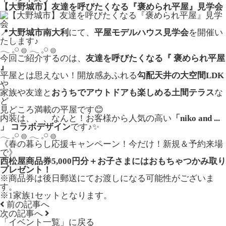
【大野城市】友達を呼びたくなる『褒められ平屋』見学会
📍
大野城市南大利
にて、
平屋モデルハウス見学会
を開催い
たします♪
𓂃 𓈒𓏸 𓐍 𓂃 𓈒𓏸 𓐍
今回ご紹介するのは、
友達を呼びたくなる『 褒められ平屋
』
平屋とは思えない！開放感あふれる
勾配天井の大空間LDK
や
家族や友達と
おうちでアウトドアも楽しめる土間テラス
な
ど
見どころ満載の平屋です😊
内装は、、、なんと！お客様から人気の高い
「niko and ...
」 コラボデザイン
です♪✨
𓂃 𓈒𓏸 𓐍 𓂃 𓈒𓏸 𓐍
《春の暮らし応援キャンペーン！今だけ！新規＆予約来場
で》
西松屋商品券5,000円分＋お子さまにはおもちゃつかみ取り
プレゼント！
※商品券は後日郵送にてお渡しになる可能性がございま
す。
※1家族1セットとなります。
前の記事へ
次の記事へ
「イベント一覧」
に戻る