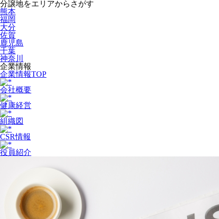
分譲地をエリアからさがす
熊本
福岡
大分
佐賀
鹿児島
千葉
神奈川
企業情報
企業情報TOP
会社概要
健康経営
組織図
CSR情報
役員紹介