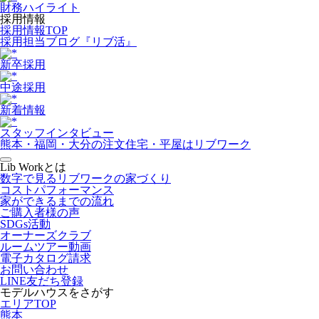
財務ハイライト
採用情報
採用情報TOP
採用担当ブログ『リブ活』
新卒採用
中途採用
新着情報
スタッフインタビュー
熊本・福岡・大分の注文住宅・平屋はリブワーク
Lib Workとは
数字で見るリブワークの家づくり
コストパフォーマンス
家ができるまでの流れ
ご購入者様の声
SDGs活動
オーナーズクラブ
ルームツアー動画
電子カタログ請求
お問い合わせ
LINE友だち登録
モデルハウスをさがす
エリアTOP
熊本