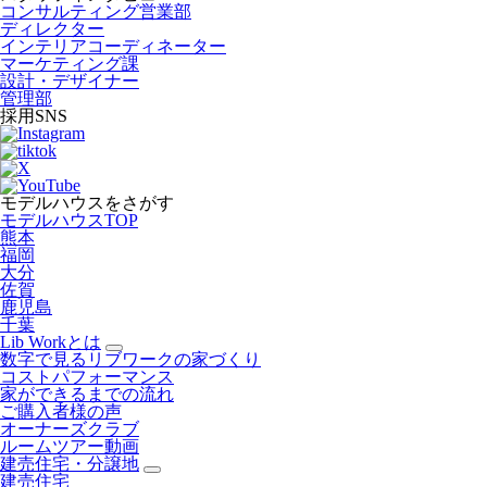
コンサルティング営業部
ディレクター
インテリアコーディネーター
マーケティング課
設計・デザイナー
管理部
採用SNS
モデルハウスをさがす
モデルハウスTOP
熊本
福岡
大分
佐賀
鹿児島
千葉
Lib Workとは
数字で見るリブワークの家づくり
コストパフォーマンス
家ができるまでの流れ
ご購入者様の声
オーナーズクラブ
ルームツアー動画
建売住宅・分譲地
建売住宅