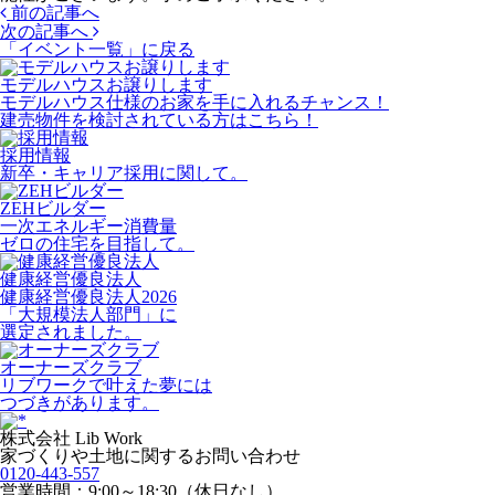
前の記事へ
次の記事へ
「イベント一覧」
に戻る
モデルハウスお譲りします
モデルハウス仕様のお家を手に入れるチャンス！
建売物件を検討されている方はこちら！
採用情報
新卒・キャリア採用に関して。
ZEHビルダー
一次エネルギー消費量
ゼロの住宅を目指して。
健康経営優良法人
健康経営優良法人2026
「大規模法人部門」に
選定されました。
オーナーズクラブ
リブワークで叶えた夢には
つづきがあります。
株式会社 Lib Work
家づくりや土地に関するお問い合わせ
0120-443-557
営業時間：9:00～18:30（休日なし）