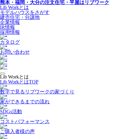
熊本・福岡・大分の注文住宅・平屋はリブワーク
Lib Workとは
モデルハウスをさがす
建売住宅・分譲地
企業情報
IR情報
採用情報
カタログ
お問い合わせ
Lib Workとは
Lib WorkとはTOP
数字で⾒るリブワークの家づくり
家ができるまでの流れ
SDGs活動
コストパフォーマンス
ご購入者様の声