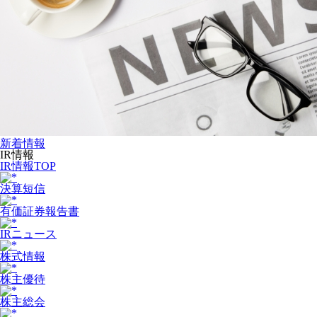
新着情報
IR情報
IR情報TOP
決算短信
有価証券報告書
IRニュース
株式情報
株主優待
株主総会