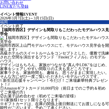
お問い合わせ
LINE友だち登録
イベント情報
EVENT
2026年3月7日(土)～3月15日(日)
福岡
イベント終了
【福岡市西区】デザインも間取りもこだわったモデルハウス見
学会
福岡市西区上山門モデルハウスにて、モデルハウス見学会を開
催します♪
高級ホテルのスイートルームをコンセプトとした、優雅で洗練
された空間を演出するブランド「Finole(フィノル)」のモデル
ハウス。
デザインはもちろん、家族がつながる”真ん中LDK”をはじめ、
家事をシェアしやすい間取りの工夫も見どころです♪
家事ラクも、家族時間も、趣味も、思うがままに実現したい。
そんな方にぜひ一度ご覧いただきたいモデルハウスです。
\\ 新生活応援キャンペーン！今だけ！ご来場豪華特典プレゼン
ト！//
①Amazonギフトカード10,000円分（前日までのご予約＆初め
てご来場の方）
②お菓子詰め合わせ（初めてご来場の皆様）
※1家族様1セット限りとなります。
※ギフトカードは、在庫の関係上後日郵送にてお渡しになる可
能性がございます。予めご了承ください。