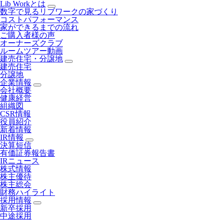
Lib Workとは
数字で見るリブワークの家づくり
コストパフォーマンス
家ができるまでの流れ
ご購入者様の声
オーナーズクラブ
ルームツアー動画
建売住宅・分譲地
建売住宅
分譲地
企業情報
会社概要
健康経営
組織図
CSR情報
役員紹介
新着情報
IR情報
決算短信
有価証券報告書
IRニュース
株式情報
株主優待
株主総会
財務ハイライト
採用情報
新卒採用
中途採用