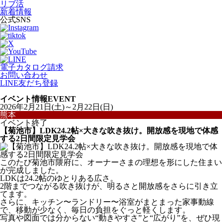
リブ活
新着情報
公式SNS
電子カタログ請求
お問い合わせ
LINE友だち登録
イベント情報
EVENT
2026年2月21日(土)～2月22日(日)
熊本
イベント終了
【菊池市】LDK24.2帖×大きな吹き抜け。開放感を現地で体感
する2日間限定見学会
このたび菊池市隈府に、オーナーさまの理想を形にした住まい
が完成しました。
LDKは24.2帖のゆとりある広さ。
2階までつながる吹き抜けが、明るさと開放感をさらに引き立
てます。
さらに、キッチン〜ランドリー〜浴室がまとまった家事動線
で、移動が少なく、毎日の負担をぐっと軽くします。
写真や図面では分からない“動きやすさ”と“広がり”を、ぜひ現