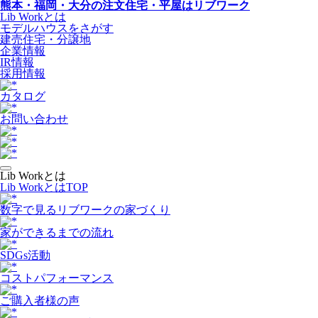
熊本・福岡・大分の注文住宅・平屋はリブワーク
Lib Workとは
モデルハウスをさがす
建売住宅・分譲地
企業情報
IR情報
採用情報
カタログ
お問い合わせ
Lib Workとは
Lib WorkとはTOP
数字で⾒るリブワークの家づくり
家ができるまでの流れ
SDGs活動
コストパフォーマンス
ご購入者様の声