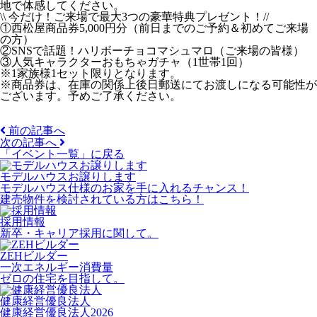
地で体感してください。
\\ 今だけ！ご来場で最大3つの豪華特典プレゼント！//
①西松屋商品券5,000円分（前日までのご予約＆初めてご来場
の方）
②SNSで話題！ハリボーチョコマシュマロ（ご来場の皆様）
③人気キャラクターおもちゃガチャ（1世帯1回）
※1家族様1セット限りとなります。
※商品券は、在庫の関係上後日郵送にてお渡しになる可能性が
ございます。予めご了承ください。
前の記事へ
次の記事へ
「イベント一覧」
に戻る
モデルハウスお譲りします
モデルハウス仕様のお家を手に入れるチャンス！
建売物件を検討されている方はこちら！
採用情報
新卒・キャリア採用に関して。
ZEHビルダー
一次エネルギー消費量
ゼロの住宅を目指して。
健康経営優良法人
健康経営優良法人2026