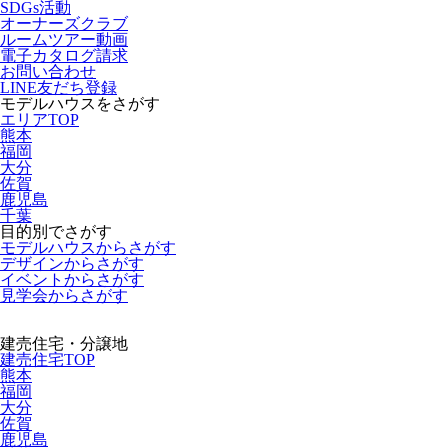
SDGs活動
オーナーズクラブ
ルームツアー動画
電子カタログ請求
お問い合わせ
LINE友だち登録
モデルハウスをさがす
エリアTOP
熊本
福岡
大分
佐賀
鹿児島
千葉
目的別でさがす
モデルハウスからさがす
デザインからさがす
イベントからさがす
見学会からさがす
建売住宅・分譲地
建売住宅TOP
熊本
福岡
大分
佐賀
鹿児島