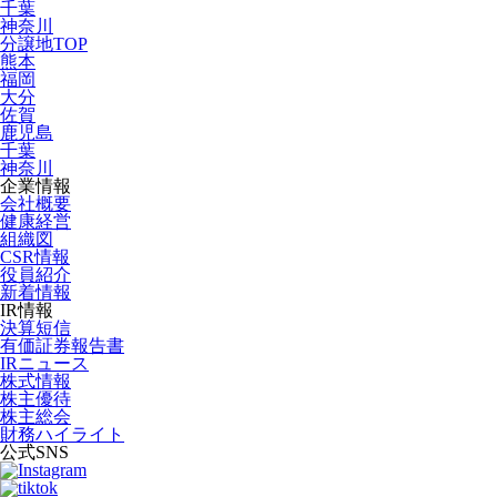
千葉
神奈川
分譲地TOP
熊本
福岡
大分
佐賀
鹿児島
千葉
神奈川
企業情報
会社概要
健康経営
組織図
CSR情報
役員紹介
新着情報
IR情報
決算短信
有価証券報告書
IRニュース
株式情報
株主優待
株主総会
財務ハイライト
公式SNS