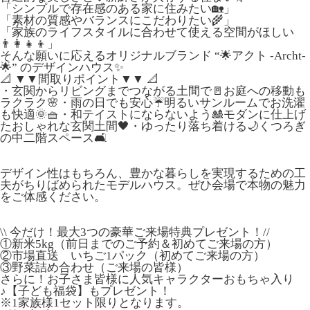
「シンプルで存在感のある家に住みたい🏡」
「素材の質感やバランスにこだわりたい🌾」
「家族のライフスタイルに合わせて使える空間がほしい
👨‍👩‍👧‍👦」
そんな願いに応えるオリジナルブランド “🌟アクト -Archt-
🌟” のデザインハウス✨
📐 ▼▼間取りポイント▼▼ 📐
・玄関からリビングまでつながる土間で🚪お庭への移動も
ラクラク🌸・雨の日でも安心☔明るいサンルームでお洗濯
も快適🌞🧺・和テイストにならないよう🎎モダンに仕上げ
たおしゃれな玄関土間🖤・ゆったり落ち着ける🌙くつろぎ
の中二階スペース🛋️
デザイン性はもちろん、豊かな暮らしを実現するための工
夫がちりばめられたモデルハウス。ぜひ会場で本物の魅力
をご体感ください。
\\ 今だけ！最大3つの豪華ご来場特典プレゼント！//
①新米5kg（前日までのご予約＆初めてご来場の方）
②市場直送 いちご1パック（初めてご来場の方）
③野菜詰め合わせ（ご来場の皆様）
さらに！お子さま皆様に人気キャラクターおもちゃ入り
♪【子ども福袋】もプレゼント！
※1家族様1セット限りとなります。