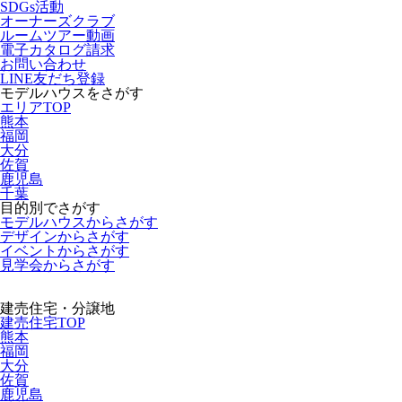
SDGs活動
オーナーズクラブ
ルームツアー動画
電子カタログ請求
お問い合わせ
LINE友だち登録
モデルハウスをさがす
エリアTOP
熊本
福岡
大分
佐賀
鹿児島
千葉
目的別でさがす
モデルハウスからさがす
デザインからさがす
イベントからさがす
見学会からさがす
建売住宅・分譲地
建売住宅TOP
熊本
福岡
大分
佐賀
鹿児島