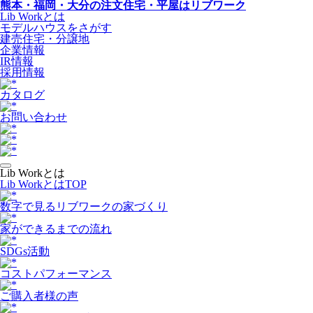
熊本・福岡・大分の注文住宅・平屋はリブワーク
Lib Workとは
モデルハウスをさがす
建売住宅・分譲地
企業情報
IR情報
採用情報
カタログ
お問い合わせ
Lib Workとは
Lib WorkとはTOP
数字で⾒るリブワークの家づくり
家ができるまでの流れ
SDGs活動
コストパフォーマンス
ご購入者様の声