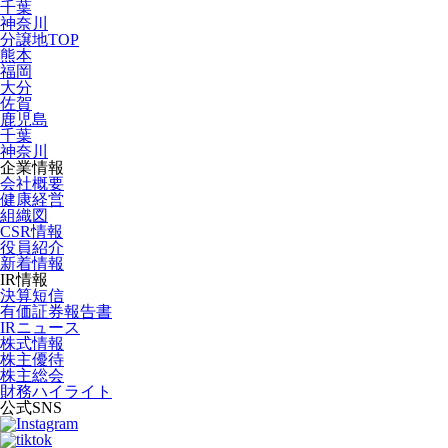
千葉
神奈川
分譲地TOP
熊本
福岡
大分
佐賀
鹿児島
千葉
神奈川
企業情報
会社概要
健康経営
組織図
CSR情報
役員紹介
新着情報
IR情報
決算短信
有価証券報告書
IRニュース
株式情報
株主優待
株主総会
財務ハイライト
公式SNS