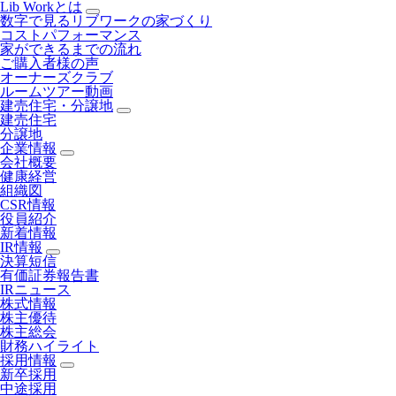
Lib Workとは
数字で見るリブワークの家づくり
コストパフォーマンス
家ができるまでの流れ
ご購入者様の声
オーナーズクラブ
ルームツアー動画
建売住宅・分譲地
建売住宅
分譲地
企業情報
会社概要
健康経営
組織図
CSR情報
役員紹介
新着情報
IR情報
決算短信
有価証券報告書
IRニュース
株式情報
株主優待
株主総会
財務ハイライト
採用情報
新卒採用
中途採用