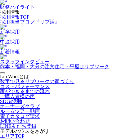
財務ハイライト
採用情報
採用情報TOP
採用担当ブログ『リブ活』
新卒採用
中途採用
新着情報
スタッフインタビュー
熊本・福岡・大分の注文住宅・平屋はリブワーク
Lib Workとは
数字で見るリブワークの家づくり
コストパフォーマンス
家ができるまでの流れ
ご購入者様の声
SDGs活動
オーナーズクラブ
ルームツアー動画
電子カタログ請求
お問い合わせ
LINE友だち登録
モデルハウスをさがす
エリアTOP