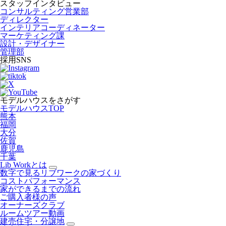
スタッフインタビュー
コンサルティング営業部
ディレクター
インテリアコーディネーター
マーケティング課
設計・デザイナー
管理部
採用SNS
モデルハウスをさがす
モデルハウスTOP
熊本
福岡
大分
佐賀
鹿児島
千葉
Lib Workとは
数字で見るリブワークの家づくり
コストパフォーマンス
家ができるまでの流れ
ご購入者様の声
オーナーズクラブ
ルームツアー動画
建売住宅・分譲地