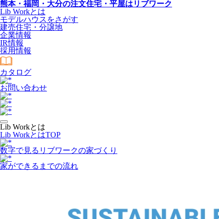
熊本・福岡・大分の注文住宅・平屋はリブワーク
Lib Workとは
モデルハウスをさがす
建売住宅・分譲地
企業情報
IR情報
採用情報
カタログ
お問い合わせ
Lib Workとは
Lib WorkとはTOP
数字で⾒るリブワークの家づくり
家ができるまでの流れ