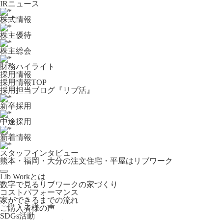
IRニュース
株式情報
株主優待
株主総会
財務ハイライト
採用情報
採用情報TOP
採用担当ブログ『リブ活』
新卒採用
中途採用
新着情報
スタッフインタビュー
熊本・福岡・大分の注文住宅・平屋はリブワーク
Lib Workとは
数字で見るリブワークの家づくり
コストパフォーマンス
家ができるまでの流れ
ご購入者様の声
SDGs活動