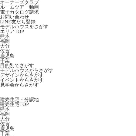
オーナーズクラブ
ルームツアー動画
電子カタログ請求
お問い合わせ
LINE友だち登録
モデルハウスをさがす
エリアTOP
熊本
福岡
大分
佐賀
鹿児島
千葉
目的別でさがす
モデルハウスからさがす
デザインからさがす
イベントからさがす
見学会からさがす
建売住宅・分譲地
建売住宅TOP
熊本
福岡
大分
佐賀
鹿児島
千葉